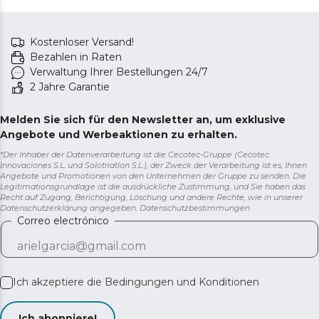
hervorragenden Leistung, die ebenso effektiv wie
effizient ist.
Kostenloser Versand!
Das Klimagerät arbeitet mit dem umweltfreundlichen
Bezahlen in Raten
und schadstoffarmen Kältemittel R-290.
Verwaltung Ihrer Bestellungen 24/7
Außerdem verfügt es über eine Wasserablaufleitung,
2 Jahre Garantie
sodass er immer in Betrieb sein kann.
Melden Sie sich für den Newsletter an, um exklusive
Angebote und Werbeaktionen zu erhalten.
*Der Inhaber der Datenverarbeitung ist die Cecotec-Gruppe (Cecotec
Innovaciones S.L. und Solotriatlon S.L.), der Zweck der Verarbeitung ist es, Ihnen
Angebote und Promotionen von den Unternehmen der Gruppe zu senden. Die
Legitimationsgrundlage ist die ausdrückliche Zustimmung, und Sie haben das
Recht auf Zugang, Berichtigung, Löschung und andere Rechte, wie in unserer
Datenschutzerklärung angegeben.
Datenschutzbestimmungen
Correo electrónico
Ich akzeptiere die
Bedingungen und Konditionen
Ich abonniere!