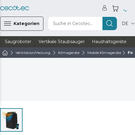
Kategorien
Suche in Cecotec...
DE
Saugroboter
Vertikale Staubsauger
Haushaltsgeräte
Ventilation/Heizung
Klimageräte
Mobile Klimageräte
For