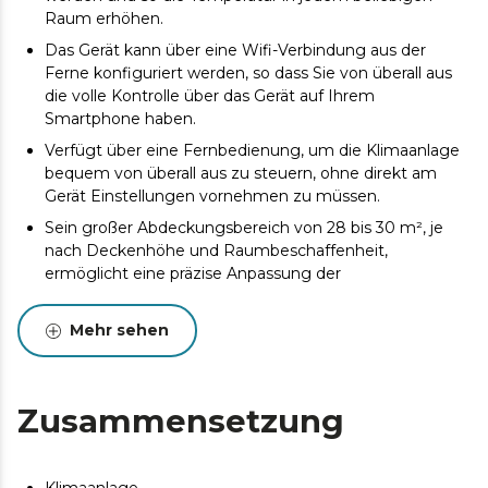
Raum erhöhen.
Das Gerät kann über eine Wifi-Verbindung aus der
Ferne konfiguriert werden, so dass Sie von überall aus
die volle Kontrolle über das Gerät auf Ihrem
Smartphone haben.
Verfügt über eine Fernbedienung, um die Klimaanlage
bequem von überall aus zu steuern, ohne direkt am
Gerät Einstellungen vornehmen zu müssen.
Sein großer Abdeckungsbereich von 28 bis 30 m², je
nach Deckenhöhe und Raumbeschaffenheit,
ermöglicht eine präzise Anpassung der
Raumtemperatur und sorgt so sowohl im Sommer für
angenehme Kühle als auch im Winter für wohlige
Mehr sehen
Wärme.
Das LED-Display zeigt alle möglichen Einstellungen an
und hebt hervor, welche Einstellungen gerade
Zusammensetzung
verwendet werden, um eine einfache Steuerung der
Klimaanlage zu ermöglichen.
Das Gerät verfügt über 5 Betriebsmodi: Ventilator,