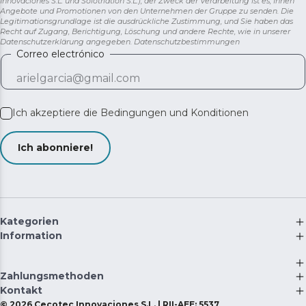
Innovaciones S.L. und Solotriatlon S.L.), der Zweck der Verarbeitung ist es, Ihnen
Angebote und Promotionen von den Unternehmen der Gruppe zu senden. Die
ermöglichen es Ihnen, die Klimaanlage auf einfache,
Legitimationsgrundlage ist die ausdrückliche Zustimmung, und Sie haben das
bequeme und mühelose Weise von einem Raum in
Recht auf Zugang, Berichtigung, Löschung und andere Rechte, wie in unserer
einen anderen zu bewegen.
Datenschutzerklärung angegeben.
Datenschutzbestimmungen
Correo electrónico
Inklusive Fenstereinbausatz.
Ich akzeptiere die
Bedingungen und Konditionen
Ich abonniere!
Kategorien
Information
Zahlungsmethoden
Kontakt
©
2026
Cecotec Innovaciones S.L. | RII-AEE: 5537