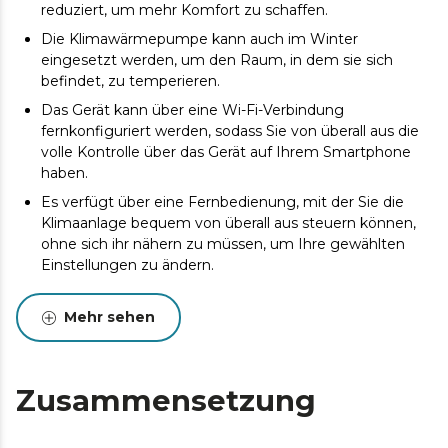
reduziert, um mehr Komfort zu schaffen.
Die Klimawärmepumpe kann auch im Winter
eingesetzt werden, um den Raum, in dem sie sich
befindet, zu temperieren.
Das Gerät kann über eine Wi-Fi-Verbindung
fernkonfiguriert werden, sodass Sie von überall aus die
volle Kontrolle über das Gerät auf Ihrem Smartphone
haben.
Es verfügt über eine Fernbedienung, mit der Sie die
Klimaanlage bequem von überall aus steuern können,
ohne sich ihr nähern zu müssen, um Ihre gewählten
Einstellungen zu ändern.
Seine große Abdeckungsfläche von 20 m2 ermöglicht
es Ihnen, die Temperatur des Raums an die
Mehr sehen
gewünschten Grad anzupassen und zu ändern,
entweder um die Grad im Sommer zu reduzieren oder
im Winter zu erhöhen.
Zusammensetzung
Das LED-Display zeigt alle möglichen Einstellungen an
und hebt diejenigen hervor, die gerade verwendet