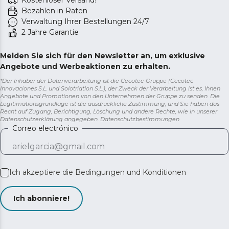
Kostenloser Versand!
Bezahlen in Raten
Verwaltung Ihrer Bestellungen 24/7
2 Jahre Garantie
Melden Sie sich für den Newsletter an, um exklusive
Angebote und Werbeaktionen zu erhalten.
*Der Inhaber der Datenverarbeitung ist die Cecotec-Gruppe (Cecotec
Innovaciones S.L. und Solotriatlon S.L.), der Zweck der Verarbeitung ist es, Ihnen
Angebote und Promotionen von den Unternehmen der Gruppe zu senden. Die
Legitimationsgrundlage ist die ausdrückliche Zustimmung, und Sie haben das
Recht auf Zugang, Berichtigung, Löschung und andere Rechte, wie in unserer
Datenschutzerklärung angegeben.
Datenschutzbestimmungen
Correo electrónico
Ich akzeptiere die
Bedingungen und Konditionen
Ich abonniere!