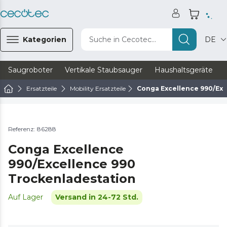
Kategorien
Suche in Cecotec...
DE
Saugroboter
Vertikale Staubsauger
Haushaltsgeräte
Ersatzteile
Mobility Ersatzteile
Conga Excellence 990/Exc
Referenz: 86288
Conga Excellence
990/Excellence 990
Trockenladestation
Auf Lager
Versand in 24-72 Std.