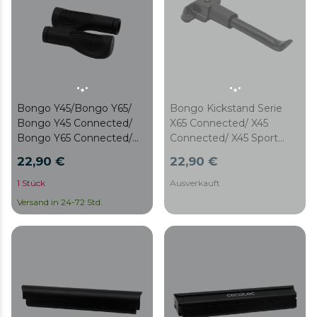
Bongo Y45/Bongo Y65/
Bongo Kickstand Serie
Bongo Y45 Connected/
X65 Connected/ X45
Bongo Y65 Connected/
Connected/ X45 Sport
Bongo Y85 2X2
Connected
22,90 €
22,90 €
Connected Griffset
1 Stück
Ausverkauft
Versand in 24-72 Std.