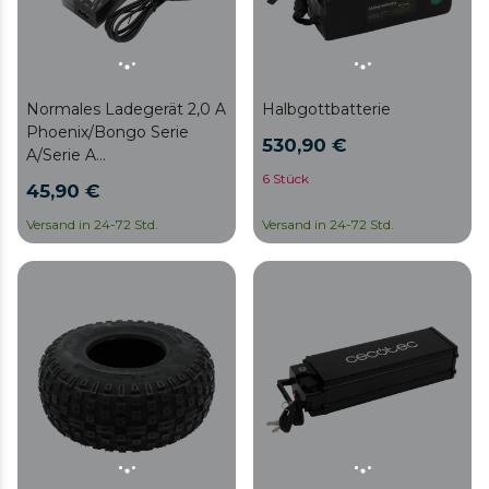
Normales Ladegerät 2,0 A
Halbgottbatterie
Phoenix/Bongo Serie
530,90 €
A/Serie A
Connected/Serie A
6 Stück
45,90 €
Advance Connected/Serie
A Advance Connected
Versand in 24-72 Std.
Versand in 24-72 Std.
Max