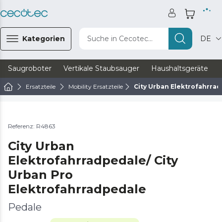
Kategorien
Suche in Cecotec...
DE
Saugroboter
Vertikale Staubsauger
Haushaltsgeräte
Ersatzteile
Mobility Ersatzteile
City Urban Elektrofahrrad
Referenz: R4863
City Urban
Elektrofahrradpedale/ City
Urban Pro
Elektrofahrradpedale
Pedale