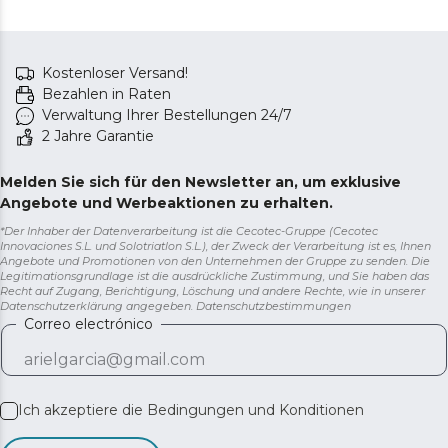
Kostenloser Versand!
Bezahlen in Raten
Verwaltung Ihrer Bestellungen 24/7
2 Jahre Garantie
Melden Sie sich für den Newsletter an, um exklusive
Angebote und Werbeaktionen zu erhalten.
*Der Inhaber der Datenverarbeitung ist die Cecotec-Gruppe (Cecotec
Innovaciones S.L. und Solotriatlon S.L.), der Zweck der Verarbeitung ist es, Ihnen
Angebote und Promotionen von den Unternehmen der Gruppe zu senden. Die
Legitimationsgrundlage ist die ausdrückliche Zustimmung, und Sie haben das
Recht auf Zugang, Berichtigung, Löschung und andere Rechte, wie in unserer
Datenschutzerklärung angegeben.
Datenschutzbestimmungen
Correo electrónico
Ich akzeptiere die
Bedingungen und Konditionen