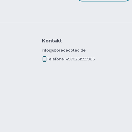
Kontakt
info@storececotec.de
Telefone
+4970231559983