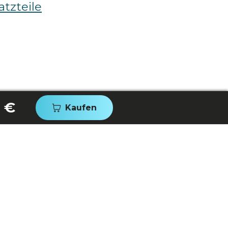
atzteile
 €
Kaufen