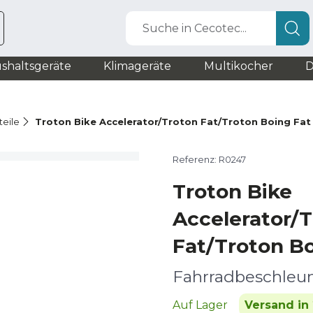
Suche in Cecotec...
shaltsgeräte
Klimageräte
Multikocher
D
teile
Troton Bike Accelerator/Troton Fat/Troton Boing Fat
Referenz: R0247
Troton Bike
Accelerator/
Fat/Troton Bo
Fahrradbeschleu
Auf Lager
Versand in 