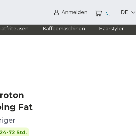
Anmelden
DE
iätfriteusen
Kaffeemaschinen
Haarstyler
Troton
ing Fat
niger
24-72 Std.