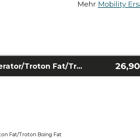
Mehr
Mobility Ers
26,90
Troton Bike Accelerator/Troton Fat/Troton Boing Fat
ton Fat/Troton Boing Fat