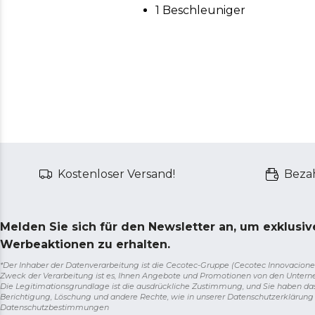
1 Beschleuniger
Kostenloser Versand!
Bezah
Melden Sie sich für den Newsletter an, um exklusi
Werbeaktionen zu erhalten.
*Der Inhaber der Datenverarbeitung ist die Cecotec-Gruppe (Cecotec Innovaciones S.
Zweck der Verarbeitung ist es, Ihnen Angebote und Promotionen von den Unter
Die Legitimationsgrundlage ist die ausdrückliche Zustimmung, und Sie haben da
Berichtigung, Löschung und andere Rechte, wie in unserer Datenschutzerklärun
Datenschutzbestimmungen