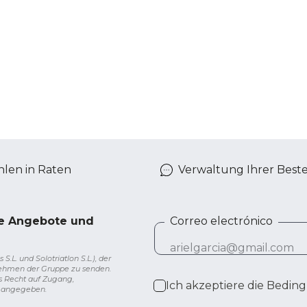
len in Raten
Verwaltung Ihrer Best
ve Angebote und
Correo electrónico
L. und Solotriatlon S.L.), der
nehmen der Gruppe zu senden.
s Recht auf Zugang,
Ich akzeptiere die
Beding
g angegeben.