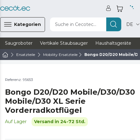
Kategorien
Suche in Cecotec...
DE
Saugroboter
Vertikale Staubsauger
Haushaltsgeräte
Ersatzteile
Mobility Ersatzteile
Bongo D20/D20 Mobile/D3
Referenz: 95653
Bongo D20/D20 Mobile/D30/D30
Mobile/D30 XL Serie
Vorderradkotflügel
Auf Lager
Versand in 24-72 Std.