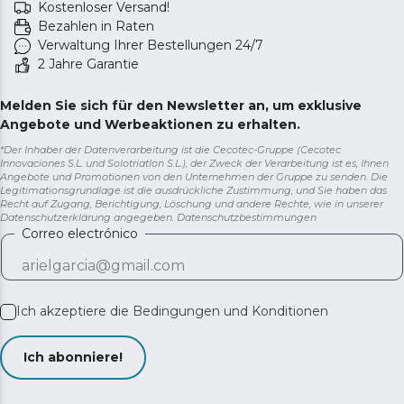
Kostenloser Versand!
Bezahlen in Raten
Verwaltung Ihrer Bestellungen 24/7
2 Jahre Garantie
Melden Sie sich für den Newsletter an, um exklusive
Angebote und Werbeaktionen zu erhalten.
*Der Inhaber der Datenverarbeitung ist die Cecotec-Gruppe (Cecotec
Innovaciones S.L. und Solotriatlon S.L.), der Zweck der Verarbeitung ist es, Ihnen
Angebote und Promotionen von den Unternehmen der Gruppe zu senden. Die
Legitimationsgrundlage ist die ausdrückliche Zustimmung, und Sie haben das
Recht auf Zugang, Berichtigung, Löschung und andere Rechte, wie in unserer
Datenschutzerklärung angegeben.
Datenschutzbestimmungen
Correo electrónico
Ich akzeptiere die
Bedingungen und Konditionen
Ich abonniere!