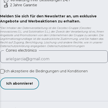
Verwaltung Ihrer Bestellungen 24/7
2 Jahre Garantie
Melden Sie sich für den Newsletter an, um exklusive
Angebote und Werbeaktionen zu erhalten.
*Der Inhaber der Datenverarbeitung ist die Cecotec-Gruppe (Cecotec
Innovaciones S.L. und Solotriatlon S.L.), der Zweck der Verarbeitung ist es, Ihnen
Angebote und Promotionen von den Unternehmen der Gruppe zu senden. Die
Legitimationsgrundlage ist die ausdrückliche Zustimmung, und Sie haben das
Recht auf Zugang, Berichtigung, Löschung und andere Rechte, wie in unserer
Datenschutzerklärung angegeben.
Datenschutzbestimmungen
Correo electrónico
Ich akzeptiere die
Bedingungen und Konditionen
Ich abonniere!