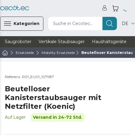
Kategorien
Suche in Cecotec...
DE
Saugroboter
Vertikale Staubsauger
Haushaltsgeräte
Ersatzteile
Mobility Ersatzteile
Beutelloser Kanisterstaub
Referenz: R01_EU01_107987
Beutelloser
Kanisterstaubsauger mit
Netzfilter (Koenic)
Auf Lager
Versand in 24-72 Std.