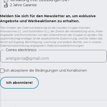
Verwaltung Ihrer Bestellungen 24/7
2 Jahre Garantie
Melden Sie sich für den Newsletter an, um exklusive
Angebote und Werbeaktionen zu erhalten.
*Der Inhaber der Datenverarbeitung ist die Cecotec-Gruppe (Cecotec
Innovaciones S.L. und Solotriatlon S.L.), der Zweck der Verarbeitung ist es, Ihnen
Angebote und Promotionen von den Unternehmen der Gruppe zu senden. Die
Legitimationsgrundlage ist die ausdrückliche Zustimmung, und Sie haben das
Recht auf Zugang, Berichtigung, Löschung und andere Rechte, wie in unserer
Datenschutzerklärung angegeben.
Datenschutzbestimmungen
Correo electrónico
Ich akzeptiere die
Bedingungen und Konditionen
Ich abonniere!