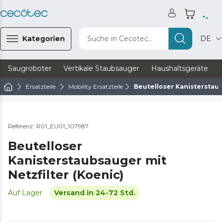
Kategorien
Suche in Cecotec...
DE
Saugroboter
Vertikale Staubsauger
Haushaltsgeräte
Ersatzteile
Mobility Ersatzteile
Beutelloser Kanisterstaub
Referenz: R01_EU01_107987
Beutelloser
Kanisterstaubsauger mit
Netzfilter (Koenic)
Auf Lager
Versand in 24-72 Std.