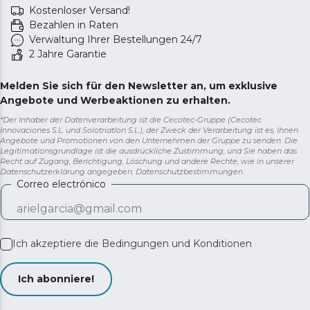
Kostenloser Versand!
Bezahlen in Raten
Verwaltung Ihrer Bestellungen 24/7
2 Jahre Garantie
Melden Sie sich für den Newsletter an, um exklusive
Angebote und Werbeaktionen zu erhalten.
*Der Inhaber der Datenverarbeitung ist die Cecotec-Gruppe (Cecotec
Innovaciones S.L. und Solotriatlon S.L.), der Zweck der Verarbeitung ist es, Ihnen
Angebote und Promotionen von den Unternehmen der Gruppe zu senden. Die
Legitimationsgrundlage ist die ausdrückliche Zustimmung, und Sie haben das
Recht auf Zugang, Berichtigung, Löschung und andere Rechte, wie in unserer
Datenschutzerklärung angegeben.
Datenschutzbestimmungen
Correo electrónico
Ich akzeptiere die
Bedingungen und Konditionen
Ich abonniere!