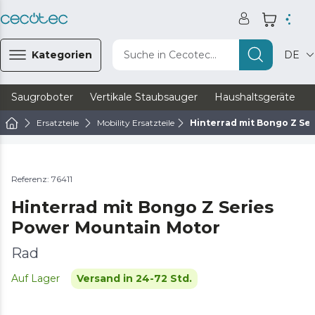
Kategorien
Suche in Cecotec...
DE
Saugroboter
Vertikale Staubsauger
Haushaltsgeräte
Ersatzteile
Mobility Ersatzteile
Hinterrad mit Bongo Z Se
Referenz: 76411
Hinterrad mit Bongo Z Series
Power Mountain Motor
Rad
Auf Lager
Versand in 24-72 Std.