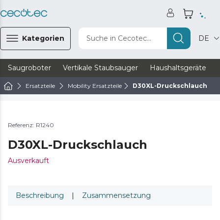
Kategorien
Suche in Cecotec...
DE
Saugroboter
Vertikale Staubsauger
Haushaltsgeräte
Ersatzteile
Mobility Ersatzteile
D30XL-Druckschlauch
Referenz: R1240
D30XL-Druckschlauch
Ausverkauft
Beschreibung
|
Zusammensetzung