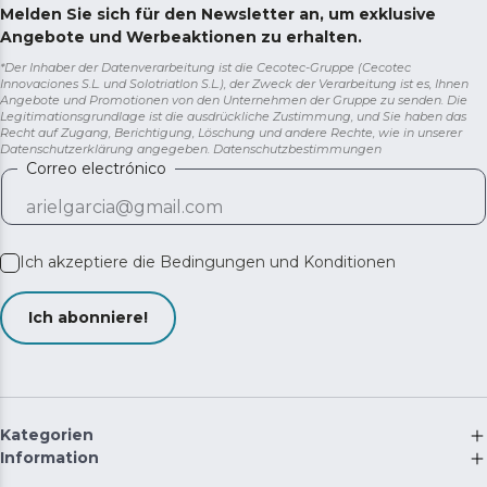
Melden Sie sich für den Newsletter an, um exklusive
Angebote und Werbeaktionen zu erhalten.
*Der Inhaber der Datenverarbeitung ist die Cecotec-Gruppe (Cecotec
Innovaciones S.L. und Solotriatlon S.L.), der Zweck der Verarbeitung ist es, Ihnen
Angebote und Promotionen von den Unternehmen der Gruppe zu senden. Die
Legitimationsgrundlage ist die ausdrückliche Zustimmung, und Sie haben das
Recht auf Zugang, Berichtigung, Löschung und andere Rechte, wie in unserer
Datenschutzerklärung angegeben.
Datenschutzbestimmungen
Correo electrónico
Ich akzeptiere die
Bedingungen und Konditionen
Ich abonniere!
Kategorien
Information