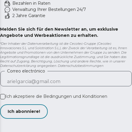
Bezahlen in Raten
Verwaltung Ihrer Bestellungen 24/7
2 Jahre Garantie
Melden Sie sich für den Newsletter an, um exklusive
Angebote und Werbeaktionen zu erhalten.
*Der Inhaber der Datenverarbeitung ist die Cecotec-Gruppe (Cecotec
Innovaciones S.L. und Solotriatlon S.L.), der Zweck der Verarbeitung ist es, Ihnen
Angebote und Promotionen von den Unternehmen der Gruppe zu senden. Die
Legitimationsgrundlage ist die ausdrückliche Zustimmung, und Sie haben das
Recht auf Zugang, Berichtigung, Löschung und andere Rechte, wie in unserer
Datenschutzerklärung angegeben.
Datenschutzbestimmungen
Correo electrónico
Ich akzeptiere die
Bedingungen und Konditionen
Ich abonniere!