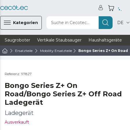
Kategorien
Suche in Cecotec...
DE
Saugroboter
Vertikale Staubsauger
Haushaltsgeräte
Ersatzteile
Mobility Ersatzteile
Bongo Series Z+ On Road/
Referenz: 97827
Bongo Series Z+ On
Road/Bongo Series Z+ Off Road
Ladegerät
Ladegerät
Ausverkauft