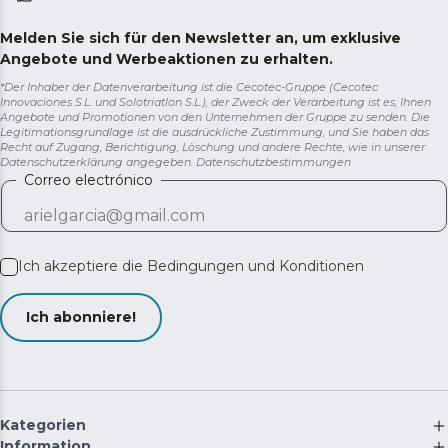
Melden Sie sich für den Newsletter an, um exklusive
Angebote und Werbeaktionen zu erhalten.
*Der Inhaber der Datenverarbeitung ist die Cecotec-Gruppe (Cecotec
Innovaciones S.L. und Solotriatlon S.L.), der Zweck der Verarbeitung ist es, Ihnen
Angebote und Promotionen von den Unternehmen der Gruppe zu senden. Die
Legitimationsgrundlage ist die ausdrückliche Zustimmung, und Sie haben das
Recht auf Zugang, Berichtigung, Löschung und andere Rechte, wie in unserer
Datenschutzerklärung angegeben.
Datenschutzbestimmungen
Correo electrónico
Ich akzeptiere die
Bedingungen und Konditionen
Ich abonniere!
Kategorien
Information