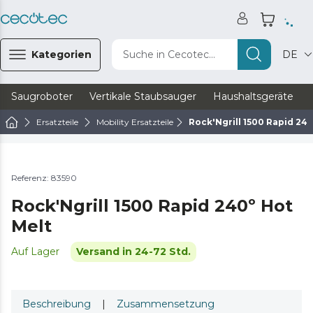
Kategorien
Suche in Cecotec...
DE
Saugroboter
Vertikale Staubsauger
Haushaltsgeräte
Ersatzteile
Mobility Ersatzteile
Rock'Ngrill 1500 Rapid 24
Referenz: 83590
Rock'Ngrill 1500 Rapid 240º Hot
Melt
Auf Lager
Versand in 24-72 Std.
Beschreibung
|
Zusammensetzung