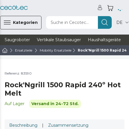
Kategorien
Suche in Cecotec...
DE
Saugroboter
Vertikale Staubsauger
Haushaltsgeräte
Ersatzteile
Mobility Ersatzteile
Rock'Ngrill 1500 Rapid 24
Referenz: 83590
Rock'Ngrill 1500 Rapid 240º Hot
Melt
Auf Lager
Versand in 24-72 Std.
Beschreibung
|
Zusammensetzung