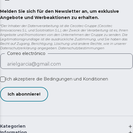
Melden Sie sich für den Newsletter an, um exklusive
Angebote und Werbeaktionen zu erhalten.
*Der Inhaber der Datenverarbeitung ist die Cecotec-Gruppe (Cecotec
Innovaciones S.L. und Solotriatlon S.L.), der Zweck der Verarbeitung ist es, Ihnen
Angebote und Promotionen von den Unternehmen der Gruppe zu senden. Die
Legitimationsgrundlage ist die ausdrückliche Zustimmung, und Sie haben das
Recht auf Zugang, Berichtigung, Löschung und andere Rechte, wie in unserer
Datenschutzerklärung angegeben.
Datenschutzbestimmungen
Correo electrónico
Ich akzeptiere die
Bedingungen und Konditionen
Ich abonniere!
Kategorien
Information