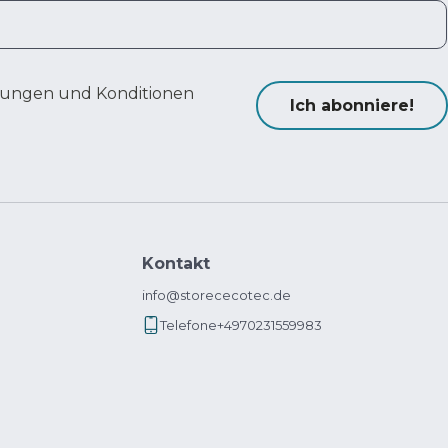
ungen und Konditionen
Ich abonniere!
Kontakt
info@storececotec.de
Telefone
+4970231559983