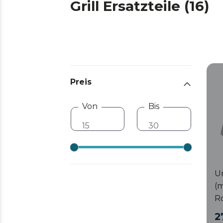
Grill Ersatzteile (16)
Preis
Von
Bis
Un
(m
Ro
1
2