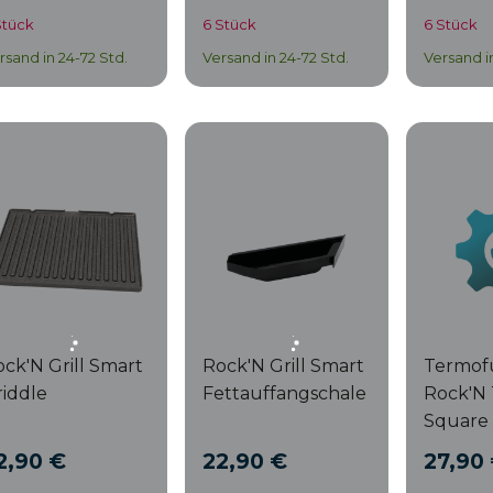
ark 1000
Bratpfanne
Dark 1
Stück
6 Stück
6 Stück
rsand in 24-72 Std.
Versand in 24-72 Std.
Versand i
ck'N Grill Smart
Rock'N Grill Smart
Termofu
iddle
Fettauffangschale
Rock'N 
Square
2,90 €
22,90 €
27,90