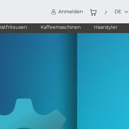
Anmelden
DE
iätfriteusen
Kaffeemaschinen
Haarstyler