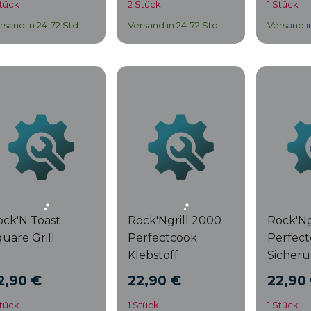
Stück
2 Stück
1 Stück
rsand in 24-72 Std.
Versand in 24-72 Std.
Versand i
ck'N Toast
Rock'Ngrill 2000
Rock'Ng
uare Grill
Perfectcook
Perfec
Klebstoff
Sicher
2,90 €
22,90 €
22,90
Stück
1 Stück
1 Stück