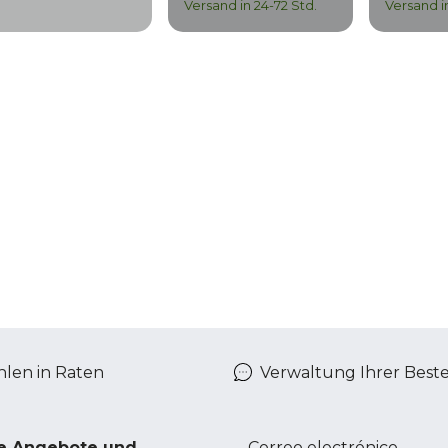
xgrill/3000
Versand in 24-72 Std.
Versand i
lackwater/3000
lackwater
xgrill/3000
ockwater/3000
ockwater
xgrill/3000
ockwater L
len in Raten
Verwaltung Ihrer Best
ve Angebote und
Correo electrónico