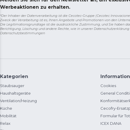
Werbeaktionen zu erhalten.
*Der Inhaber der Datenverarbeitung ist die Cecotec-Gruppe (Cecotec Innovaciones S.
Zweck der Verarbeitung ist es, Ihnen Angebote und Promotionen von den Unter
Die Legitimationsgrundlage ist die ausdrückliche Zustimmung, und Sie haben da
Berichtigung, Löschung und andere Rechte, wie in unserer Datenschutzerklärun
Datenschutzbestimmungen
Kategorien
Information
Staubsauger
Cookies
Haushaltsgeräte
General Condit
Ventilation/Heizung
Konformitätser
Küche
Cecofry-Ersat
Mobilität
Formular für Tot
Relax
ICEX DANA