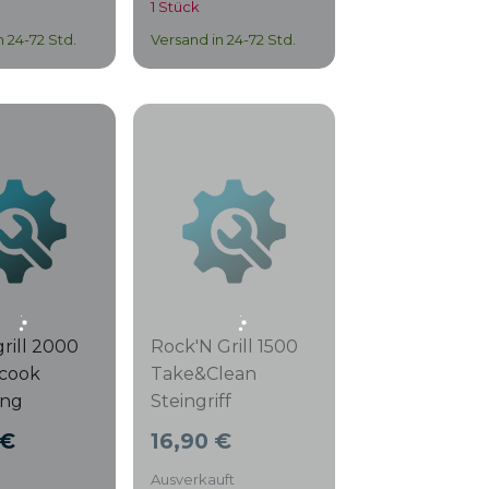
1 Stück
n 24-72 Std.
Versand in 24-72 Std.
rill 2000
Rock'N Grill 1500
tcook
Take&Clean
ung
Steingriff
 €
16,90 €
Ausverkauft