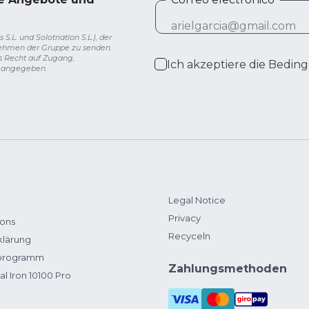
L. und Solotriatlon S.L.), der
nehmen der Gruppe zu senden.
s Recht auf Zugang,
Ich akzeptiere die
Beding
g angegeben.
Legal Notice
Privacy
ions
Recyceln
klärung
zprogramm
Zahlungsmethoden
al Iron 10100 Pro