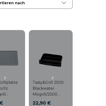
rillplatte
Tasty&Grill 2500
och)
Blackwater
rill
Mixgrill/2500
ock'Ngrill
Rockwater
 €
22,90 €