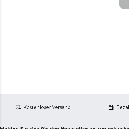
Mi
B
B
Mi
R
R
Mi
R
Kostenloser Versand!
Bezah
Melden Sie sich für den Newsletter an, um exklusi