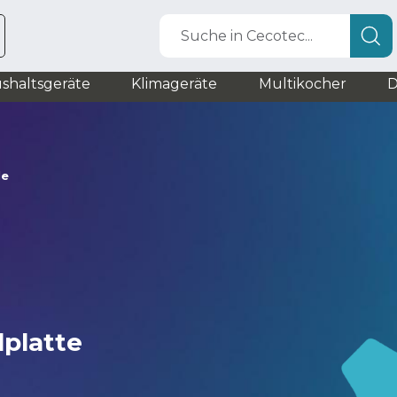
Suche in Cecotec...
shaltsgeräte
Klimageräte
Multikocher
D
le
lplatte