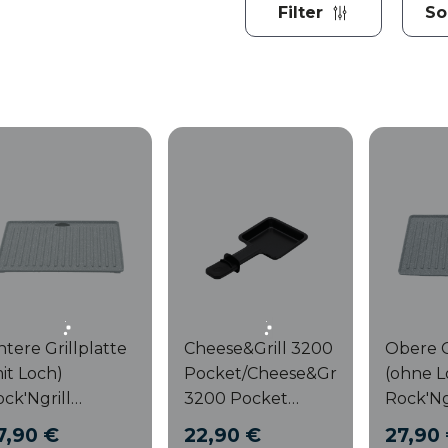
Filter
tere Grillplatte
Cheese&Grill 3200
Obere G
it Loch)
Pocket/Cheese&Grill
(ohne L
ck'Ngrill
3200 Pocket
Rock'Ng
000W/Rock'Ngrill
Allstone-
1000W/R
7,90 €
22,90 €
27,90