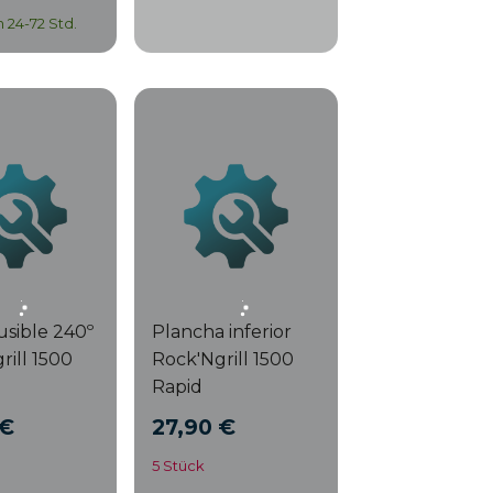
n 24-72 Std.
sible 240º
Plancha inferior
rill 1500
Rock'Ngrill 1500
Rapid
 €
27,90 €
5 Stück