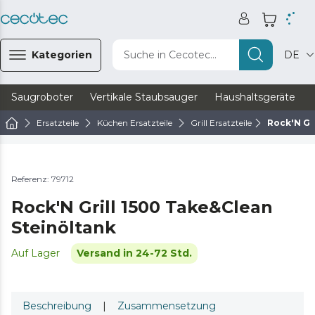
Kategorien
Suche in Cecotec...
DE
Saugroboter
Vertikale Staubsauger
Haushaltsgeräte
Ersatzteile
Küchen Ersatzteile
Grill Ersatzteile
Rock'N Gr
Referenz: 79712
Rock'N Grill 1500 Take&Clean
Steinöltank
Auf Lager
Versand in 24-72 Std.
Beschreibung
|
Zusammensetzung