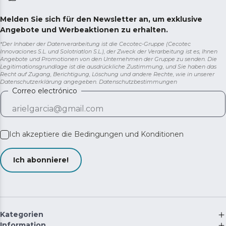
Melden Sie sich für den Newsletter an, um exklusive
Angebote und Werbeaktionen zu erhalten.
*Der Inhaber der Datenverarbeitung ist die Cecotec-Gruppe (Cecotec
Innovaciones S.L. und Solotriatlon S.L.), der Zweck der Verarbeitung ist es, Ihnen
Angebote und Promotionen von den Unternehmen der Gruppe zu senden. Die
Legitimationsgrundlage ist die ausdrückliche Zustimmung, und Sie haben das
Recht auf Zugang, Berichtigung, Löschung und andere Rechte, wie in unserer
Datenschutzerklärung angegeben.
Datenschutzbestimmungen
Correo electrónico
Ich akzeptiere die
Bedingungen und Konditionen
Ich abonniere!
Kategorien
Information