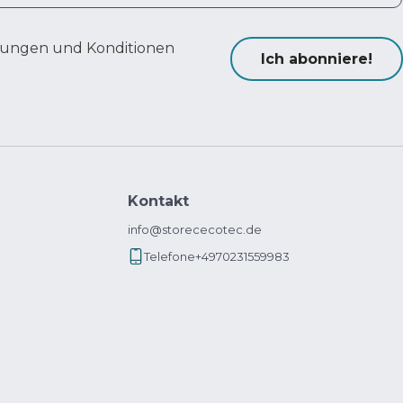
ungen und Konditionen
Ich abonniere!
Kontakt
info@storececotec.de
Telefone
+4970231559983