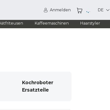
Anmelden
DE
iätfriteusen
Kaffeemaschinen
Haarstyler
Kochroboter
Ersatzteile