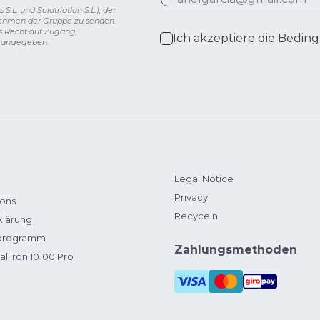
L. und Solotriatlon S.L.), der
nehmen der Gruppe zu senden.
s Recht auf Zugang,
Ich akzeptiere die
Beding
g angegeben.
Legal Notice
Privacy
ions
Recyceln
klärung
zprogramm
Zahlungsmethoden
al Iron 10100 Pro