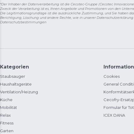
*Der Inhaber der Datenverarbeitung ist die Cecotec-Gruppe (Cecotec Innovaciones S.
Zweck der Verarbeitung ist es, Ihnen Angebote und Promotionen von den Unter
Die Legitimationsgrundlage ist die ausdrückliche Zustimmung, und Sie haben da
Berichtigung, Löschung und andere Rechte, wie in unserer Datenschutzerklärun
Datenschutzbestimmungen
Kategorien
Information
Staubsauger
Cookies
Haushaltsgeräte
General Condit
Ventilation/Heizung
Konformitätser
Küche
Cecofry-Ersat
Mobilität
Formular für Tot
Relax
ICEX DANA
Fitness
Garten