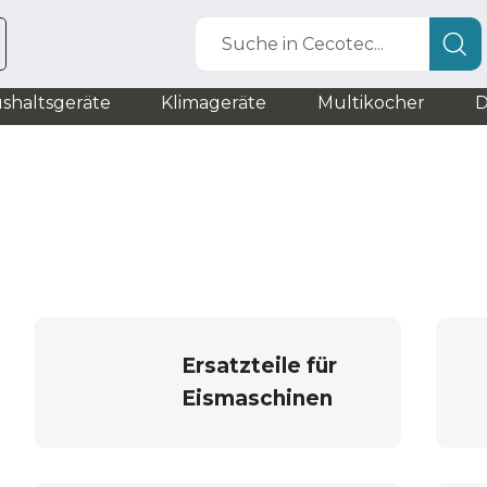
Suche in Cecotec...
shaltsgeräte
Klimageräte
Multikocher
D
Ersatzteile für
Eismaschinen