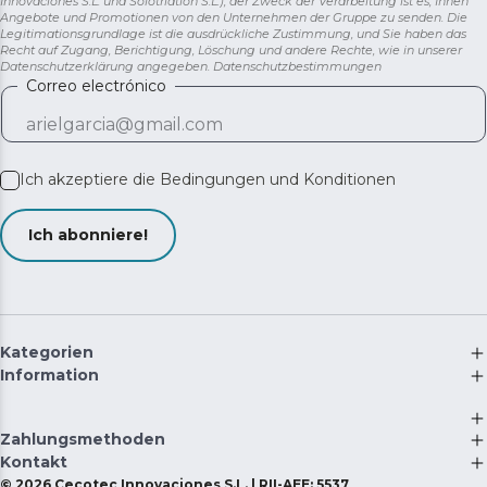
Innovaciones S.L. und Solotriatlon S.L.), der Zweck der Verarbeitung ist es, Ihnen
Angebote und Promotionen von den Unternehmen der Gruppe zu senden. Die
Legitimationsgrundlage ist die ausdrückliche Zustimmung, und Sie haben das
Recht auf Zugang, Berichtigung, Löschung und andere Rechte, wie in unserer
Datenschutzerklärung angegeben.
Datenschutzbestimmungen
Correo electrónico
Ich akzeptiere die
Bedingungen und Konditionen
Ich abonniere!
Kategorien
Information
Zahlungsmethoden
Kontakt
©
2026
Cecotec Innovaciones S.L. | RII-AEE: 5537