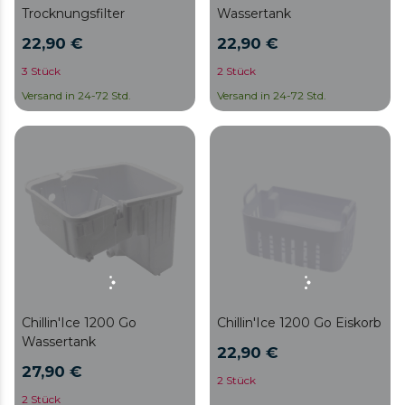
Trocknungsfilter
Wassertank
22,90 €
22,90 €
3 Stück
2 Stück
Versand in 24-72 Std.
Versand in 24-72 Std.
Chillin'Ice 1200 Go
Chillin'Ice 1200 Go Eiskorb
Wassertank
22,90 €
27,90 €
2 Stück
2 Stück