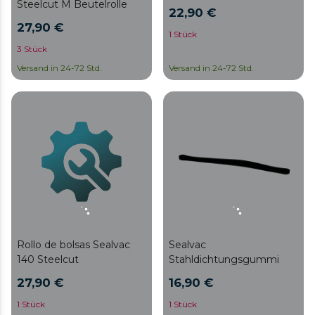
Steelcut M Beutelrolle
22,90 €
27,90 €
1 Stück
3 Stück
Versand in 24-72 Std.
Versand in 24-72 Std.
Rollo de bolsas Sealvac
Sealvac
140 Steelcut
Stahldichtungsgummi
27,90 €
16,90 €
1 Stück
1 Stück