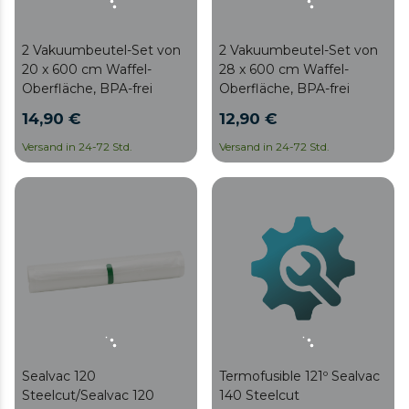
2 Vakuumbeutel-Set von
2 Vakuumbeutel-Set von
20 x 600 cm Waffel-
28 x 600 cm Waffel-
Oberfläche, BPA-frei
Oberfläche, BPA-frei
14,90 €
12,90 €
Versand in 24-72 Std.
Versand in 24-72 Std.
Sealvac 120
Termofusible 121º Sealvac
Steelcut/Sealvac 120
140 Steelcut