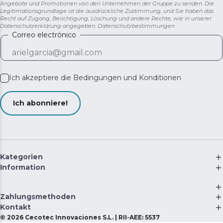
Angebote und Promotionen von den Unternehmen der Gruppe zu senden. Die
Legitimationsgrundlage ist die ausdrückliche Zustimmung, und Sie haben das
Recht auf Zugang, Berichtigung, Löschung und andere Rechte, wie in unserer
Datenschutzerklärung angegeben.
Datenschutzbestimmungen
Correo electrónico
Ich akzeptiere die
Bedingungen und Konditionen
Ich abonniere!
Kategorien
Information
Zahlungsmethoden
Kontakt
©
2026
Cecotec Innovaciones S.L. | RII-AEE: 5537