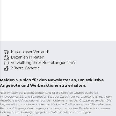
Kostenloser Versand!
Bezahlen in Raten
Verwaltung Ihrer Bestellungen 24/7
2 Jahre Garantie
Melden Sie sich für den Newsletter an, um exklusive
Angebote und Werbeaktionen zu erhalten.
*Der Inhaber der Datenverarbeitung ist die Cecotec-Gruppe (Cecotec
Innovaciones S.L. und Solotriatlon S.L.), der Zweck der Verarbeitung ist es, Ihnen
Angebote und Promotionen von den Unternehmen der Gruppe zu senden. Die
Legitimationsgrundlage ist die ausdrückliche Zustimmung, und Sie haben das
Recht auf Zugang, Berichtigung, Löschung und andere Rechte, wie in unserer
Datenschutzerklärung angegeben.
Datenschutzbestimmungen