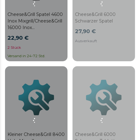
Cheese&Grill Spatel 4600
Cheese&Grill 6000
Inox Mixgrill/Cheese&Grill
Schwarzer Spatel
16000 Inox
27,90 €
Schwarz/Cheese&Grill
22,90 €
16000 Inox Mix
Ausverkauft
Grill/Cheese&Grill 16000
2 Stück
Inox Allstone
Versand in 24-72 Std.
Kleiner Cheese&Grill 8400
Cheese&Grill 6000