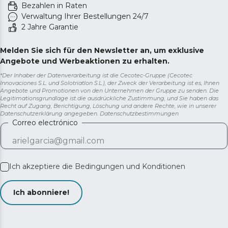
Bezahlen in Raten
Verwaltung Ihrer Bestellungen 24/7
2 Jahre Garantie
Melden Sie sich für den Newsletter an, um exklusive
Angebote und Werbeaktionen zu erhalten.
*Der Inhaber der Datenverarbeitung ist die Cecotec-Gruppe (Cecotec
Innovaciones S.L. und Solotriatlon S.L.), der Zweck der Verarbeitung ist es, Ihnen
Angebote und Promotionen von den Unternehmen der Gruppe zu senden. Die
Legitimationsgrundlage ist die ausdrückliche Zustimmung, und Sie haben das
Recht auf Zugang, Berichtigung, Löschung und andere Rechte, wie in unserer
Datenschutzerklärung angegeben.
Datenschutzbestimmungen
Correo electrónico
Ich akzeptiere die
Bedingungen und Konditionen
Ich abonniere!