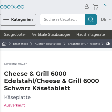
Kategorien
Suche in Cecotec...
DE
Saugroboter
Vertikale Staubsauger
Haushaltsgeräte
Ersatzteile
Küchen Ersatzteile
Ersatzteile für Raclette
Che
Referenz: 96237
Cheese & Grill 6000
Edelstahl/Cheese & Grill 6000
Schwarz Käsetablett
Käseplatte
Ausverkauft