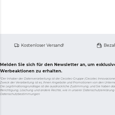
Kostenloser Versand!
Bezah
Melden Sie sich für den Newsletter an, um exklusi
Werbeaktionen zu erhalten.
*Der Inhaber der Datenverarbeitung ist die Cecotec-Gruppe (Cecotec Innovaciones S.
Zweck der Verarbeitung ist es, Ihnen Angebote und Promotionen von den Unter
Die Legitimationsgrundlage ist die ausdrückliche Zustimmung, und Sie haben da
Berichtigung, Löschung und andere Rechte, wie in unserer Datenschutzerklärun
Datenschutzbestimmungen