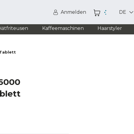
Anmelden
DE
iätfriteusen
Kaffeemaschinen
Haarstyler
Tablett
 6000
blett