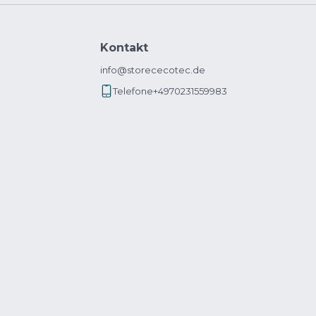
Kontakt
info@storececotec.de
Telefone
+4970231559983