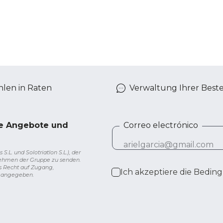
len in Raten
Verwaltung Ihrer Best
ve Angebote und
Correo electrónico
L. und Solotriatlon S.L.), der
nehmen der Gruppe zu senden.
s Recht auf Zugang,
Ich akzeptiere die
Beding
g angegeben.