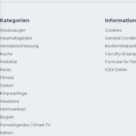
Kategorien
Information
Staubsauger
Cookies
Haushaltsgeräte
General Condit
Ventilation/Heizung
Konformitätser
Küche
Cecofry-Ersat
Mobilität
Formular für Tot
Relax
ICEX DANA
Fitness
Garten
Körperpflege
Haustiere
Heimwerken
Bügeln
Fernsehgeräte / Smart TV
Nähen