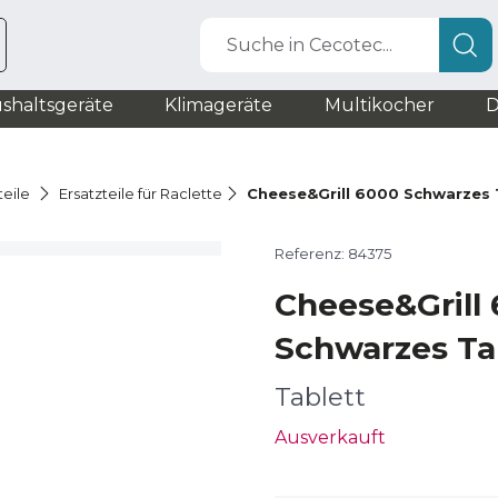
Suche in Cecotec...
shaltsgeräte
Klimageräte
Multikocher
D
teile
Ersatzteile für Raclette
Cheese&Grill 6000 Schwarzes 
Referenz: 84375
Cheese&Grill
Schwarzes Ta
Tablett
Ausverkauft