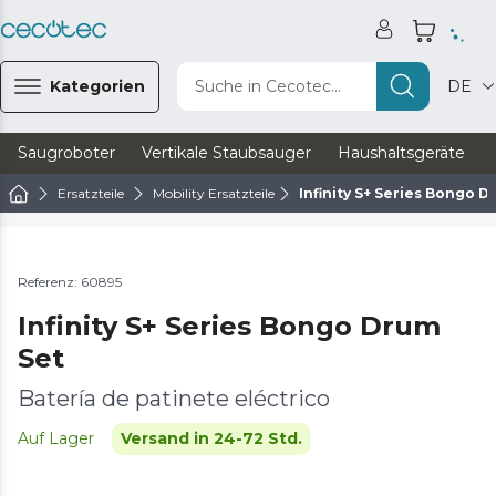
Kategorien
Suche in Cecotec...
DE
Saugroboter
Vertikale Staubsauger
Haushaltsgeräte
Ersatzteile
Mobility Ersatzteile
Infinity S+ Series Bongo D
Referenz: 60895
Infinity S+ Series Bongo Drum
Set
Batería de patinete eléctrico
Auf Lager
Versand in 24-72 Std.