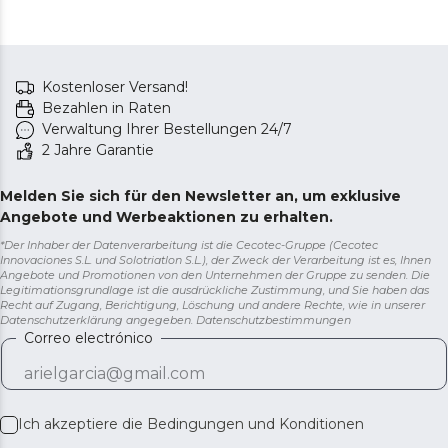
Kostenloser Versand!
Bezahlen in Raten
Verwaltung Ihrer Bestellungen 24/7
2 Jahre Garantie
Melden Sie sich für den Newsletter an, um exklusive
Angebote und Werbeaktionen zu erhalten.
*Der Inhaber der Datenverarbeitung ist die Cecotec-Gruppe (Cecotec
Innovaciones S.L. und Solotriatlon S.L.), der Zweck der Verarbeitung ist es, Ihnen
Angebote und Promotionen von den Unternehmen der Gruppe zu senden. Die
Legitimationsgrundlage ist die ausdrückliche Zustimmung, und Sie haben das
Recht auf Zugang, Berichtigung, Löschung und andere Rechte, wie in unserer
Datenschutzerklärung angegeben.
Datenschutzbestimmungen
Correo electrónico
Ich akzeptiere die
Bedingungen und Konditionen