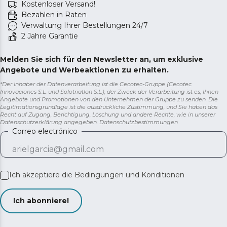
Kostenloser Versand!
Bezahlen in Raten
Verwaltung Ihrer Bestellungen 24/7
2 Jahre Garantie
Melden Sie sich für den Newsletter an, um exklusive
Angebote und Werbeaktionen zu erhalten.
*Der Inhaber der Datenverarbeitung ist die Cecotec-Gruppe (Cecotec
Innovaciones S.L. und Solotriatlon S.L.), der Zweck der Verarbeitung ist es, Ihnen
Angebote und Promotionen von den Unternehmen der Gruppe zu senden. Die
Legitimationsgrundlage ist die ausdrückliche Zustimmung, und Sie haben das
Recht auf Zugang, Berichtigung, Löschung und andere Rechte, wie in unserer
Datenschutzerklärung angegeben.
Datenschutzbestimmungen
Correo electrónico
Ich akzeptiere die
Bedingungen und Konditionen
Ich abonniere!