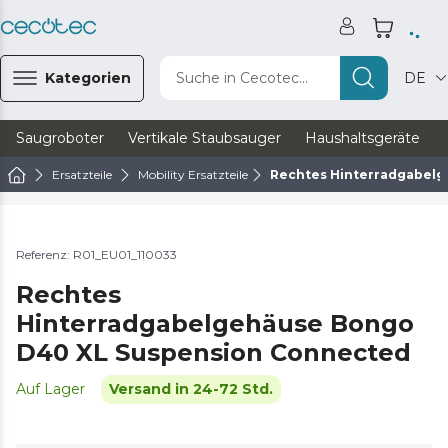
Kategorien
Suche in Cecotec...
DE
Saugroboter
Vertikale Staubsauger
Haushaltsgeräte
Ersatzteile
Mobility Ersatzteile
Rechtes Hinterradgabel
Referenz: R01_EU01_110033
Rechtes
Hinterradgabelgehäuse Bongo
D40 XL Suspension Connected
Auf Lager
Versand in 24-72 Std.