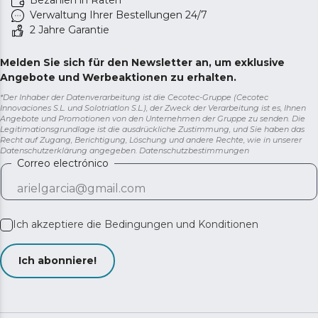
Bezahlen in Raten
Verwaltung Ihrer Bestellungen 24/7
2 Jahre Garantie
Melden Sie sich für den Newsletter an, um exklusive
Angebote und Werbeaktionen zu erhalten.
*Der Inhaber der Datenverarbeitung ist die Cecotec-Gruppe (Cecotec
Innovaciones S.L. und Solotriatlon S.L.), der Zweck der Verarbeitung ist es, Ihnen
Angebote und Promotionen von den Unternehmen der Gruppe zu senden. Die
Legitimationsgrundlage ist die ausdrückliche Zustimmung, und Sie haben das
Recht auf Zugang, Berichtigung, Löschung und andere Rechte, wie in unserer
Datenschutzerklärung angegeben.
Datenschutzbestimmungen
Correo electrónico
Ich akzeptiere die
Bedingungen und Konditionen
Ich abonniere!