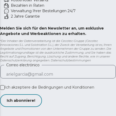
Kostenloser Versand!
Bezahlen in Raten
Verwaltung Ihrer Bestellungen 24/7
2 Jahre Garantie
Melden Sie sich für den Newsletter an, um exklusive
Angebote und Werbeaktionen zu erhalten.
*Der Inhaber der Datenverarbeitung ist die Cecotec-Gruppe (Cecotec
Innovaciones S.L. und Solotriatlon S.L.), der Zweck der Verarbeitung ist es, Ihnen
Angebote und Promotionen von den Unternehmen der Gruppe zu senden. Die
Legitimationsgrundlage ist die ausdrückliche Zustimmung, und Sie haben das
Recht auf Zugang, Berichtigung, Löschung und andere Rechte, wie in unserer
Datenschutzerklärung angegeben.
Datenschutzbestimmungen
Correo electrónico
Ich akzeptiere die
Bedingungen und Konditionen
Ich abonniere!