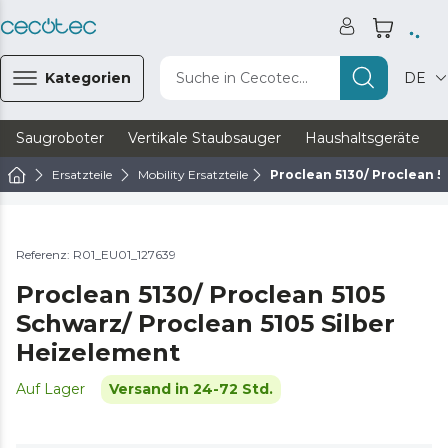
Kategorien
Suche in Cecotec...
DE
Saugroboter
Vertikale Staubsauger
Haushaltsgeräte
Ersatzteile
Mobility Ersatzteile
Proclean 5130/ Proclean 5
Referenz: R01_EU01_127639
Proclean 5130/ Proclean 5105
Schwarz/ Proclean 5105 Silber
Heizelement
Auf Lager
Versand in 24-72 Std.