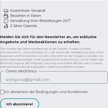
Kostenloser Versand!
Bezahlen in Raten
Verwaltung Ihrer Bestellungen 24/7
2 Jahre Garantie
Melden Sie sich für den Newsletter an, um exklusive
Angebote und Werbeaktionen zu erhalten.
*Der Inhaber der Datenverarbeitung ist die Cecotec-Gruppe (Cecotec
Innovaciones S.L. und Solotriatlon S.L.), der Zweck der Verarbeitung ist es, Ihnen
Angebote und Promotionen von den Unternehmen der Gruppe zu senden. Die
Legitimationsgrundlage ist die ausdrückliche Zustimmung, und Sie haben das
Recht auf Zugang, Berichtigung, Löschung und andere Rechte, wie in unserer
Datenschutzerklärung angegeben.
Datenschutzbestimmungen
Correo electrónico
Ich akzeptiere die
Bedingungen und Konditionen
Ich abonniere!