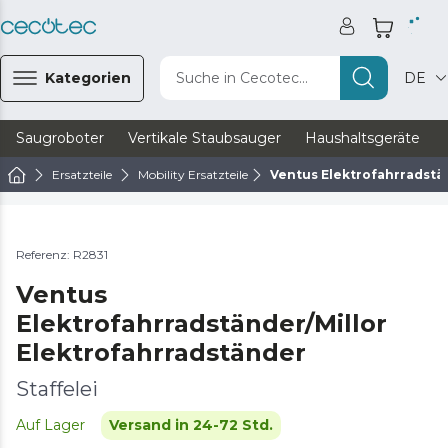
Kategorien
Suche in Cecotec...
DE
Saugroboter
Vertikale Staubsauger
Haushaltsgeräte
Ersatzteile
Mobility Ersatzteile
Ventus Elektrofahrradstä
Referenz: R2831
Ventus
Elektrofahrradständer/Millor
Elektrofahrradständer
Staffelei
Auf Lager
Versand in 24-72 Std.