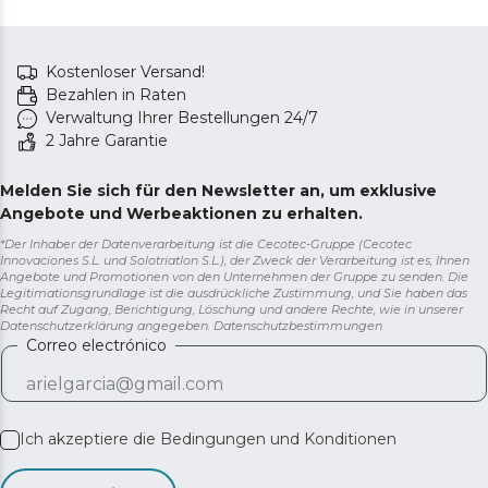
Kostenloser Versand!
Bezahlen in Raten
Verwaltung Ihrer Bestellungen 24/7
2 Jahre Garantie
Melden Sie sich für den Newsletter an, um exklusive
Angebote und Werbeaktionen zu erhalten.
*Der Inhaber der Datenverarbeitung ist die Cecotec-Gruppe (Cecotec
Innovaciones S.L. und Solotriatlon S.L.), der Zweck der Verarbeitung ist es, Ihnen
Angebote und Promotionen von den Unternehmen der Gruppe zu senden. Die
Legitimationsgrundlage ist die ausdrückliche Zustimmung, und Sie haben das
Recht auf Zugang, Berichtigung, Löschung und andere Rechte, wie in unserer
Datenschutzerklärung angegeben.
Datenschutzbestimmungen
Correo electrónico
Ich akzeptiere die
Bedingungen und Konditionen