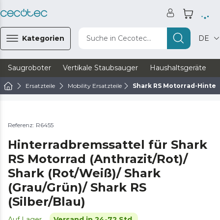
Kategorien
Suche in Cecotec...
DE
Saugroboter
Vertikale Staubsauger
Haushaltsgeräte
Ersatzteile
Mobility Ersatzteile
Shark RS Motorrad-Hinterr
Referenz: R6455
Hinterradbremssattel für Shark
RS Motorrad (Anthrazit/Rot)/
Shark (Rot/Weiß)/ Shark
(Grau/Grün)/ Shark RS
(Silber/Blau)
Auf Lager
Versand in 24-72 Std.