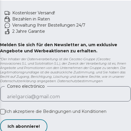
Kostenloser Versand!
Bezahlen in Raten
Verwaltung Ihrer Bestellungen 24/7
2 Jahre Garantie
Melden Sie sich für den Newsletter an, um exklusive
Angebote und Werbeaktionen zu erhalten.
*Der Inhaber der Datenverarbeitung ist die Cecotec-Gruppe (Cecotec
Innovaciones S.L. und Solotriatlon S.L.), der Zweck der Verarbeitung ist es, Ihnen
Angebote und Promotionen von den Unternehmen der Gruppe zu senden. Die
Legitimationsgrundlage ist die ausdrückliche Zustimmung, und Sie haben das
Recht auf Zugang, Berichtigung, Löschung und andere Rechte, wie in unserer
Datenschutzerklärung angegeben.
Datenschutzbestimmungen
Correo electrónico
Ich akzeptiere die
Bedingungen und Konditionen
Ich abonniere!