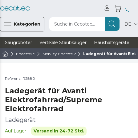
Kategorien
Suche in Cecotec...
DE
Saugroboter
Vertikale Staubsauger
Haushaltsgeräte
Ersatzteile
Mobility Ersatzteile
Ladegerät für Avanti Ele
Referenz: R2880
Ladegerät für Avanti
Elektrofahrrad/Supreme
Elektrofahrrad
Ladegerät
Auf Lager
Versand in 24-72 Std.