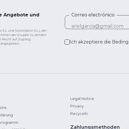
ve Angebote und
Correo electrónico
L. und Solotriatlon S.L.), der
nehmen der Gruppe zu senden.
s Recht auf Zugang,
Ich akzeptiere die
Beding
g angegeben.
Legal Notice
Privacy
ions
Recyceln
klärung
zprogramm
Zahlungsmethoden