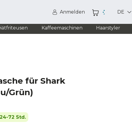
Anmelden
DE
iätfriteusen
Kaffeemaschinen
Haarstyler
asche für Shark
au/Grün)
24-72 Std.