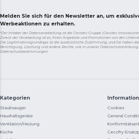
Melden Sie sich für den Newsletter an, um exklusi
Werbeaktionen zu erhalten.
*Der Inhaber der Datenverarbeitung ist die Cecotec-Gruppe (Cecotec Innovaciones S.
Zweck der Verarbeitung ist es, Ihnen Angebote und Promotionen von den Unter
Die Legitimationsgrundlage ist die ausdrückliche Zustimmung, und Sie haben da
Berichtigung, Löschung und andere Rechte, wie in unserer Datenschutzerklärun
Datenschutzbestimmungen
Kategorien
Information
Staubsauger
Cookies
Haushaltsgeräte
General Condit
Ventilation/Heizung
Konformitätser
Küche
Cecofry-Ersat