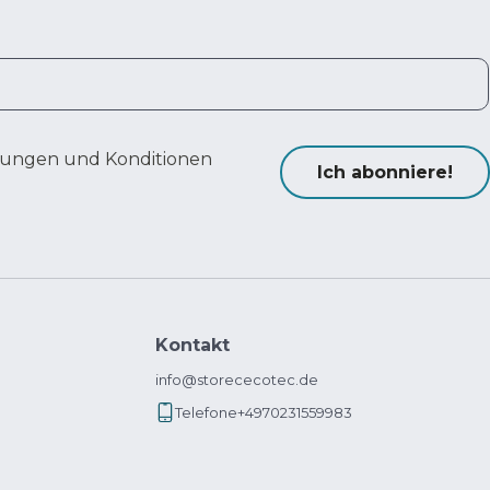
ungen und Konditionen
Ich abonniere!
Kontakt
info@storececotec.de
Telefone
+4970231559983