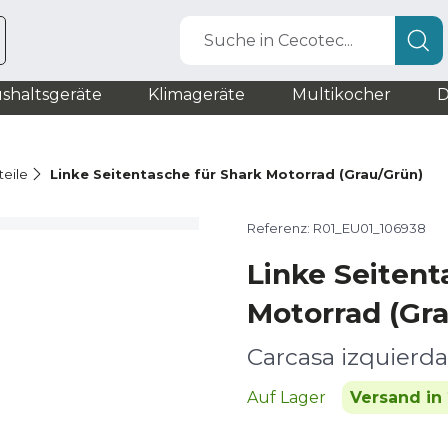
Suche in Cecotec...
shaltsgeräte
Klimageräte
Multikocher
D
teile
Linke Seitentasche für Shark Motorrad (Grau/Grün)
Referenz: R01_EU01_106938
Linke Seitent
Motorrad (Gr
Carcasa izquierda
Auf Lager
Versand in 