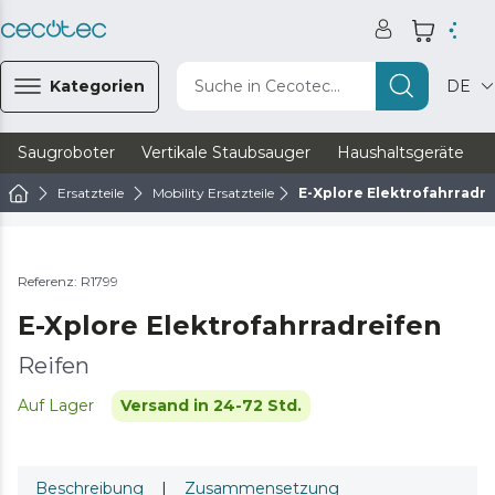
Kategorien
Suche in Cecotec...
DE
Saugroboter
Vertikale Staubsauger
Haushaltsgeräte
Ersatzteile
Mobility Ersatzteile
E-Xplore Elektrofahrradr
Referenz: R1799
E-Xplore Elektrofahrradreifen
Reifen
Auf Lager
Versand in 24-72 Std.
Beschreibung
|
Zusammensetzung