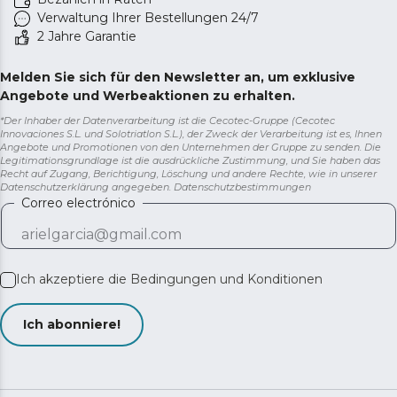
Verwaltung Ihrer Bestellungen 24/7
2 Jahre Garantie
Melden Sie sich für den Newsletter an, um exklusive
Angebote und Werbeaktionen zu erhalten.
*Der Inhaber der Datenverarbeitung ist die Cecotec-Gruppe (Cecotec
Innovaciones S.L. und Solotriatlon S.L.), der Zweck der Verarbeitung ist es, Ihnen
Angebote und Promotionen von den Unternehmen der Gruppe zu senden. Die
Legitimationsgrundlage ist die ausdrückliche Zustimmung, und Sie haben das
Recht auf Zugang, Berichtigung, Löschung und andere Rechte, wie in unserer
Datenschutzerklärung angegeben.
Datenschutzbestimmungen
Correo electrónico
Ich akzeptiere die
Bedingungen und Konditionen
Ich abonniere!