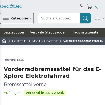
Kategorien
Suche in Cecotec...
DE
Saugroboter
Vertikale Staubsauger
Haushaltsgeräte
Ersatzteile
Mobility Ersatzteile
Vorderradbremssattel für
Referenz: R5519
Vorderradbremssattel für das E-
Xplore Elektrofahrrad
Bremssattel vorne
Auf Lager
Versand in 24-72 Std.