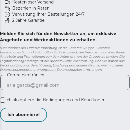
Kostenloser Versand!
Bezahlen in Raten
Verwaltung Ihrer Bestellungen 24/7
2 Jahre Garantie
Melden Sie sich für den Newsletter an, um exklusive
Angebote und Werbeaktionen zu erhalten.
*Der Inhaber der Datenverarbeitung ist die Cecotec-Gruppe (Cecotec
Innovaciones S.L. und Solotriatlon S.L.), der Zweck der Verarbeitung ist es, Ihnen
Angebote und Promotionen von den Unternehmen der Gruppe zu senden. Die
Legitimationsgrundlage ist die ausdrückliche Zustimmung, und Sie haben das
Recht auf Zugang, Berichtigung, Löschung und andere Rechte, wie in unserer
Datenschutzerklärung angegeben.
Datenschutzbestimmungen
Correo electrónico
Ich akzeptiere die
Bedingungen und Konditionen
Ich abonniere!