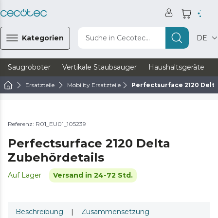
Kategorien
Suche in Cecotec...
DE
Saugroboter
Vertikale Staubsauger
Haushaltsgeräte
Ersatzteile
Mobility Ersatzteile
Perfectsurface 2120 Delt
Referenz: R01_EU01_105239
Perfectsurface 2120 Delta
Zubehördetails
Auf Lager
Versand in 24-72 Std.
Beschreibung
|
Zusammensetzung