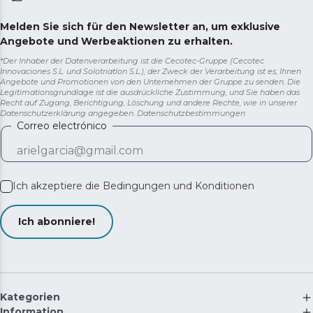
Melden Sie sich für den Newsletter an, um exklusive
Angebote und Werbeaktionen zu erhalten.
*Der Inhaber der Datenverarbeitung ist die Cecotec-Gruppe (Cecotec
Innovaciones S.L. und Solotriatlon S.L.), der Zweck der Verarbeitung ist es, Ihnen
Angebote und Promotionen von den Unternehmen der Gruppe zu senden. Die
Legitimationsgrundlage ist die ausdrückliche Zustimmung, und Sie haben das
Recht auf Zugang, Berichtigung, Löschung und andere Rechte, wie in unserer
Datenschutzerklärung angegeben.
Datenschutzbestimmungen
Correo electrónico
Ich akzeptiere die
Bedingungen und Konditionen
Ich abonniere!
Kategorien
Information