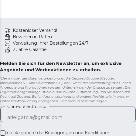
Kostenloser Versand!
Bezahlen in Raten
Verwaltung Ihrer Bestellungen 24/7
2 Jahre Garantie
Melden Sie sich für den Newsletter an, um exklusive
Angebote und Werbeaktionen zu erhalten.
*Der Inhaber der Datenverarbeitung ist die Cecotec-Gruppe (Cecotec
Innovaciones S.L. und Solotriatlon S.L.), der Zweck der Verarbeitung ist es, Ihnen
Angebote und Promotionen von den Unternehmen der Gruppe zu senden. Die
Legitimationsgrundlage ist die ausdrückliche Zustimmung, und Sie haben das
Recht auf Zugang, Berichtigung, Löschung und andere Rechte, wie in unserer
Datenschutzerklärung angegeben.
Datenschutzbestimmungen
Correo electrónico
Ich akzeptiere die
Bedingungen und Konditionen