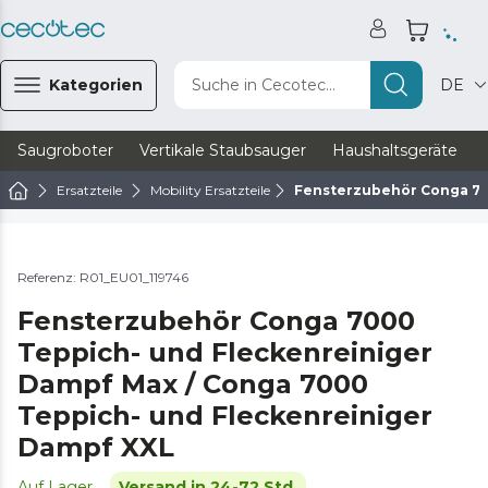
Kategorien
Suche in Cecotec...
DE
Saugroboter
Vertikale Staubsauger
Haushaltsgeräte
Ersatzteile
Mobility Ersatzteile
Fensterzubehör Conga 70
Referenz: R01_EU01_119746
Fensterzubehör Conga 7000
Teppich- und Fleckenreiniger
Dampf Max / Conga 7000
Teppich- und Fleckenreiniger
Dampf XXL
Auf Lager
Versand in 24-72 Std.