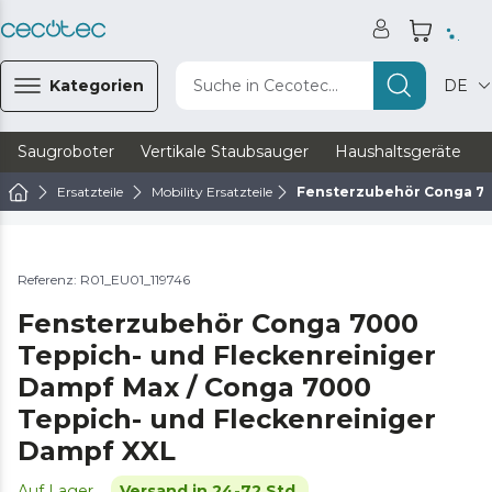
Kategorien
Suche in Cecotec...
DE
Saugroboter
Vertikale Staubsauger
Haushaltsgeräte
Ersatzteile
Mobility Ersatzteile
Fensterzubehör Conga 70
Referenz: R01_EU01_119746
Fensterzubehör Conga 7000
Teppich- und Fleckenreiniger
Dampf Max / Conga 7000
Teppich- und Fleckenreiniger
Dampf XXL
Auf Lager
Versand in 24-72 Std.