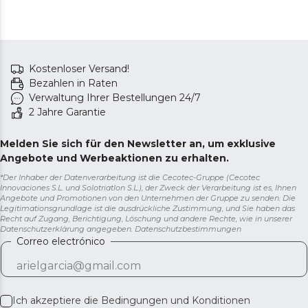
Kostenloser Versand!
Bezahlen in Raten
Verwaltung Ihrer Bestellungen 24/7
2 Jahre Garantie
Melden Sie sich für den Newsletter an, um exklusive
Angebote und Werbeaktionen zu erhalten.
*Der Inhaber der Datenverarbeitung ist die Cecotec-Gruppe (Cecotec
Innovaciones S.L. und Solotriatlon S.L.), der Zweck der Verarbeitung ist es, Ihnen
Angebote und Promotionen von den Unternehmen der Gruppe zu senden. Die
Legitimationsgrundlage ist die ausdrückliche Zustimmung, und Sie haben das
Recht auf Zugang, Berichtigung, Löschung und andere Rechte, wie in unserer
Datenschutzerklärung angegeben.
Datenschutzbestimmungen
Correo electrónico
Ich akzeptiere die
Bedingungen und Konditionen