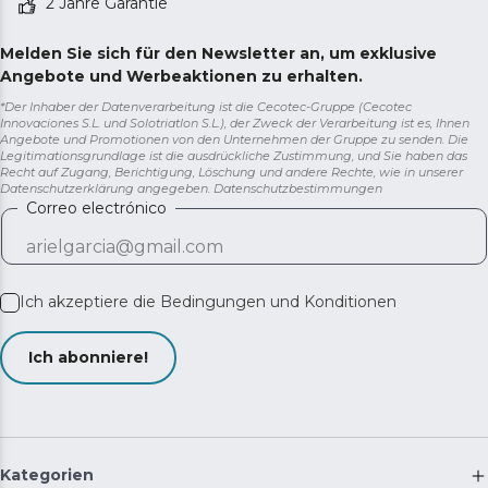
2 Jahre Garantie
Melden Sie sich für den Newsletter an, um exklusive
Angebote und Werbeaktionen zu erhalten.
*Der Inhaber der Datenverarbeitung ist die Cecotec-Gruppe (Cecotec
Innovaciones S.L. und Solotriatlon S.L.), der Zweck der Verarbeitung ist es, Ihnen
Angebote und Promotionen von den Unternehmen der Gruppe zu senden. Die
Legitimationsgrundlage ist die ausdrückliche Zustimmung, und Sie haben das
Recht auf Zugang, Berichtigung, Löschung und andere Rechte, wie in unserer
Datenschutzerklärung angegeben.
Datenschutzbestimmungen
Correo electrónico
Ich akzeptiere die
Bedingungen und Konditionen
Ich abonniere!
Kategorien