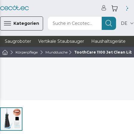
Kategorien
Suche in Cecotec...
DE
Saugroboter
Vertikale Staubsauger
Haushaltsgeräte
Körperpflege
Munddusche
ToothCare 1100 Jet Clean Lib