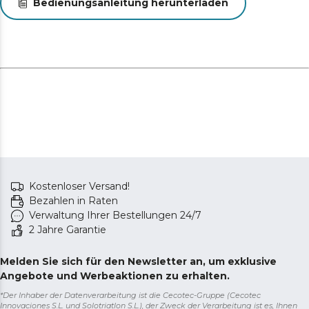
mitnehmen können, ohne viel Platz zu beanspruchen.
Bedienungsanleitung herunterladen
Das Bewässerungsgerät wird über USB aufgeladen, die
Ladezeit beträgt insgesamt 3 Stunden und 50 Minuten.
Der Wassertank lässt sich sowohl von beiden Seiten
leicht befüllen als auch reinigen, dank eines
Klappdeckels und einer Öffnung an der Oberseite des
Tanks selbst.
Kostenloser Versand!
Bezahlen in Raten
Verwaltung Ihrer Bestellungen 24/7
2 Jahre Garantie
Melden Sie sich für den Newsletter an, um exklusive
Angebote und Werbeaktionen zu erhalten.
*Der Inhaber der Datenverarbeitung ist die Cecotec-Gruppe (Cecotec
Innovaciones S.L. und Solotriatlon S.L.), der Zweck der Verarbeitung ist es, Ihnen