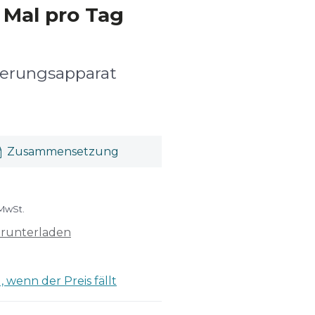
 Mal pro Tag
serungsapparat
Zusammensetzung
 MwSt.
erunterladen
 wenn der Preis fällt