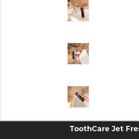
ToothCare Jet Fre