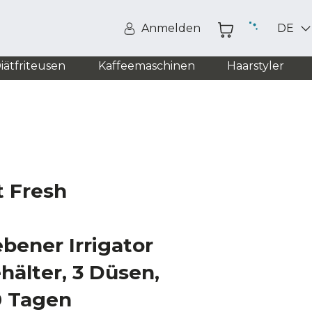
Anmelden
DE
iätfriteusen
Kaffeemaschinen
Haarstyler
t Fresh
ebener Irrigator
hälter, 3 Düsen,
0 Tagen