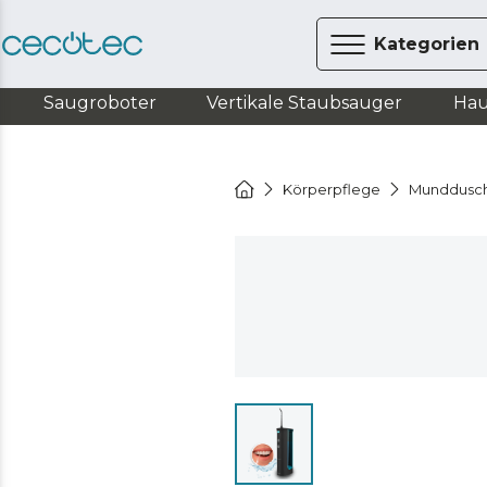
Kategorien
Saugroboter
Vertikale Staubsauger
Hau
Körperpflege
Munddusc