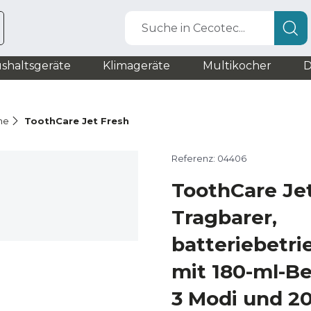
Suche in Cecotec...
shaltsgeräte
Klimageräte
Multikocher
D
he
ToothCare Jet Fresh
Referenz: 04406
ToothCare Je
Tragbarer,
batteriebetri
mit 180-ml-Be
3 Modi und 2