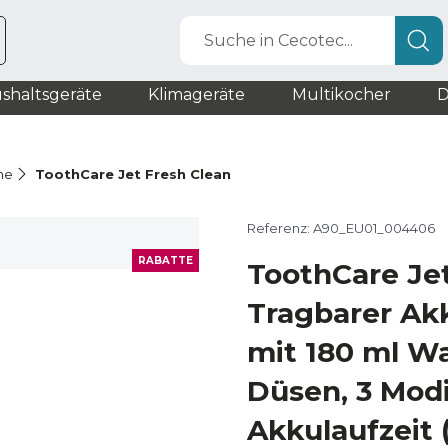
Suche in Cecotec...
shaltsgeräte
Klimageräte
Multikocher
D
he
ToothCare Jet Fresh Clean
Referenz: A90_EU01_004406
RABATTE
ToothCare Je
Tragbarer A
mit 180 ml Wa
Düsen, 3 Mod
Akkulaufzeit 