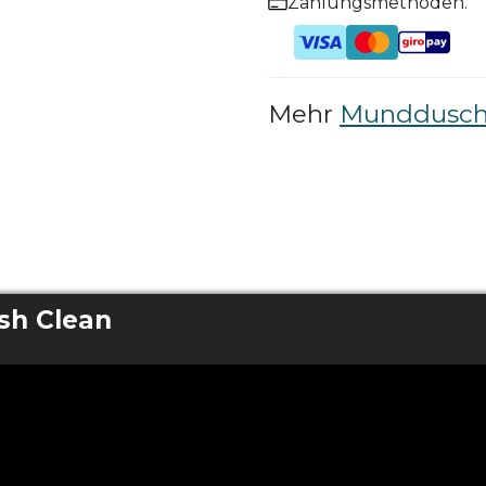
Zahlungsmethoden.
Mehr
Munddusc
sh Clean