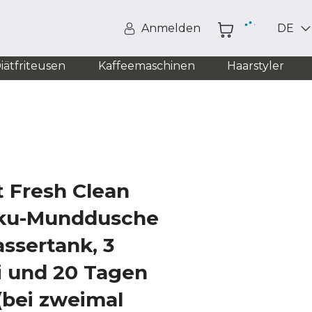
Anmelden
DE
iätfriteusen
Kaffeemaschinen
Haarstyler
t Fresh Clean
kku-Munddusche
ssertank, 3
i und 20 Tagen
(bei zweimal