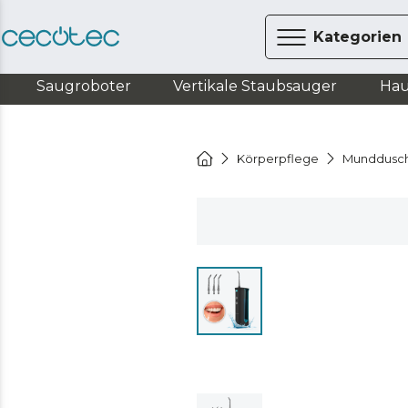
Kategorien
Saugroboter
Vertikale Staubsauger
Hau
Körperpflege
Munddusc