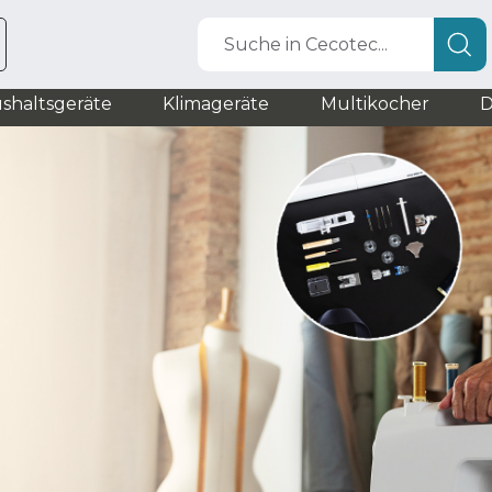
Suche in Cecotec...
shaltsgeräte
Klimageräte
Multikocher
D