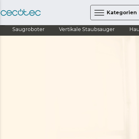
Kategorien
Nähen
Nähmaschinen
Saugroboter
Vertikale Staubsauger
Hau