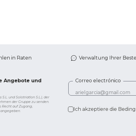
len in Raten
Verwaltung Ihrer Best
ve Angebote und
Correo electrónico
L. und Solotriatlon S.L.), der
nehmen der Gruppe zu senden.
s Recht auf Zugang,
Ich akzeptiere die
Beding
g angegeben.