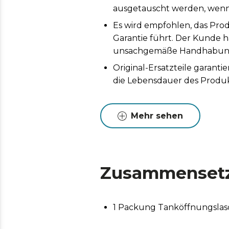
ausgetauscht werden, wenn 
Es wird empfohlen, das Prod
Garantie führt. Der Kunde h
unsachgemäße Handhabung 
Original-Ersatzteile garan
die Lebensdauer des Produk
Mehr sehen
Zusammenset
1 Packung Tanköffnungslasc