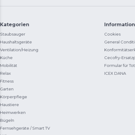
Kategorien
Information
Staubsauger
Cookies
Haushaltsgeräte
General Condit
Ventilation/Heizung
Konformitätser
Küche
Cecofry-Ersat
Mobilität
Formular für Tot
Relax
ICEX DANA
Fitness
Garten
Körperpflege
Haustiere
Heimwerken
Bügeln
Fernsehgeräte / Smart TV