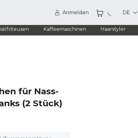
Anmelden
DE
iätfriteusen
Kaffeemaschinen
Haarstyler
hen für Nass-
anks (2 Stück)