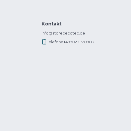
Kontakt
info@storececotec.de
Telefone
+4970231559983