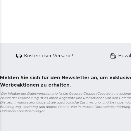
Kostenloser Versand!
Bezah
Melden Sie sich für den Newsletter an, um exklusi
Werbeaktionen zu erhalten.
*Der Inhaber der Datenverarbeitung ist die Cecotec-Gruppe (Cecotec Innovaciones S.
Zweck der Verarbeitung ist es, Ihnen Angebote und Promotionen von den Unter
Die Legitimationsgrundlage ist die ausdrückliche Zustimmung, und Sie haben da
Berichtigung, Löschung und andere Rechte, wie in unserer Datenschutzerklärun
Datenschutzbestimmungen