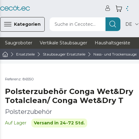
Kategorien
Suche in Cecotec...
DE
Saugroboter
Vertikale Staubsauger
Haushaltsgeräte
Ersatzteile
Staubsauger Ersatzteile
Nass- und Trockensauger 
Referenz: 86550
Polsterzubehör Conga Wet&Dry
Totalclean/ Conga Wet&Dry T
Polsterzubehör
Auf Lager
Versand in 24-72 Std.