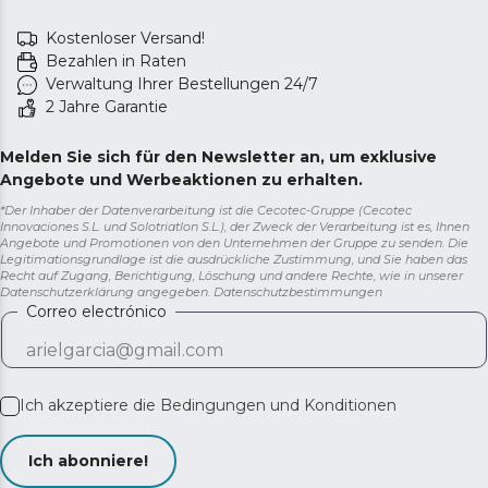
Kostenloser Versand!
Bezahlen in Raten
Verwaltung Ihrer Bestellungen 24/7
2 Jahre Garantie
Melden Sie sich für den Newsletter an, um exklusive
Angebote und Werbeaktionen zu erhalten.
*Der Inhaber der Datenverarbeitung ist die Cecotec-Gruppe (Cecotec
Innovaciones S.L. und Solotriatlon S.L.), der Zweck der Verarbeitung ist es, Ihnen
Angebote und Promotionen von den Unternehmen der Gruppe zu senden. Die
Legitimationsgrundlage ist die ausdrückliche Zustimmung, und Sie haben das
Recht auf Zugang, Berichtigung, Löschung und andere Rechte, wie in unserer
Datenschutzerklärung angegeben.
Datenschutzbestimmungen
Correo electrónico
Ich akzeptiere die
Bedingungen und Konditionen
Ich abonniere!