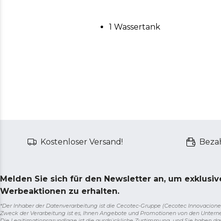
1 Wassertank
Kostenloser Versand!
Bezah
Melden Sie sich für den Newsletter an, um exklusi
Werbeaktionen zu erhalten.
*Der Inhaber der Datenverarbeitung ist die Cecotec-Gruppe (Cecotec Innovaciones S.
Zweck der Verarbeitung ist es, Ihnen Angebote und Promotionen von den Unter
Die Legitimationsgrundlage ist die ausdrückliche Zustimmung, und Sie haben da