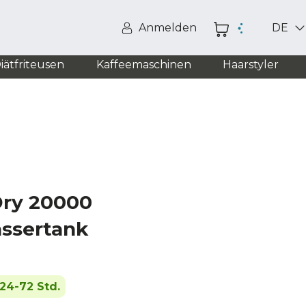
Anmelden
DE
iätfriteusen
Kaffeemaschinen
Haarstyler
ry 20000
ssertank
24-72 Std.