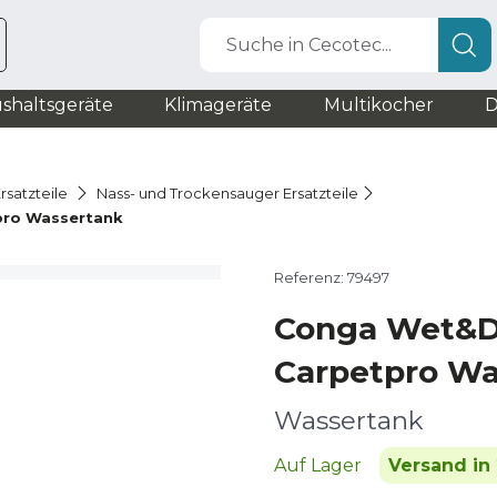
Suche in Cecotec...
shaltsgeräte
Klimageräte
Multikocher
D
rsatzteile
Nass- und Trockensauger Ersatzteile
ro Wassertank
Referenz: 79497
Conga Wet&D
Carpetpro Wa
Wassertank
Auf Lager
Versand in 