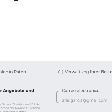
len in Raten
Verwaltung Ihrer Best
ve Angebote und
Correo electrónico
L. und Solotriatlon S.L.), der
nehmen der Gruppe zu senden.
s Recht auf Zugang,