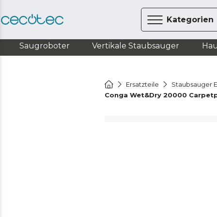
Kategorien
Saugroboter
Vertikale Staubsauger
Hau
Ersatzteile
Staubsauger E
Conga Wet&Dry 20000 Carpetp