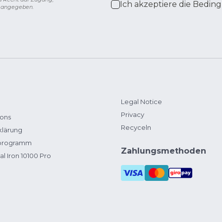
Ich akzeptiere die
Beding
g angegeben.
Legal Notice
Privacy
ions
Recyceln
klärung
zprogramm
Zahlungsmethoden
al Iron 10100 Pro