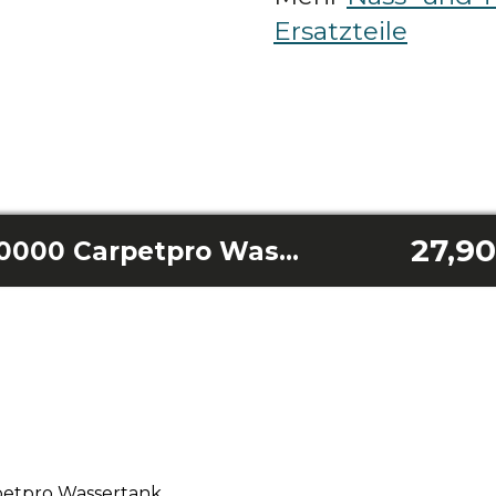
Ersatzteile
27,90
Conga Wet&Dry 20000 Carpetpro Wassertank
etpro Wassertank