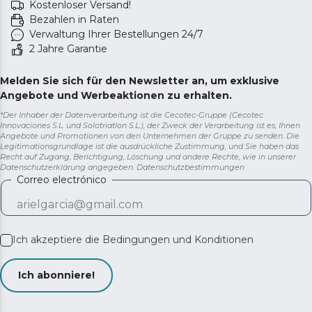
Kostenloser Versand!
Bezahlen in Raten
Verwaltung Ihrer Bestellungen 24/7
2 Jahre Garantie
Melden Sie sich für den Newsletter an, um exklusive
Angebote und Werbeaktionen zu erhalten.
*Der Inhaber der Datenverarbeitung ist die Cecotec-Gruppe (Cecotec
Innovaciones S.L. und Solotriatlon S.L.), der Zweck der Verarbeitung ist es, Ihnen
Angebote und Promotionen von den Unternehmen der Gruppe zu senden. Die
Legitimationsgrundlage ist die ausdrückliche Zustimmung, und Sie haben das
Recht auf Zugang, Berichtigung, Löschung und andere Rechte, wie in unserer
Datenschutzerklärung angegeben.
Datenschutzbestimmungen
Correo electrónico
Ich akzeptiere die
Bedingungen und Konditionen
Ich abonniere!