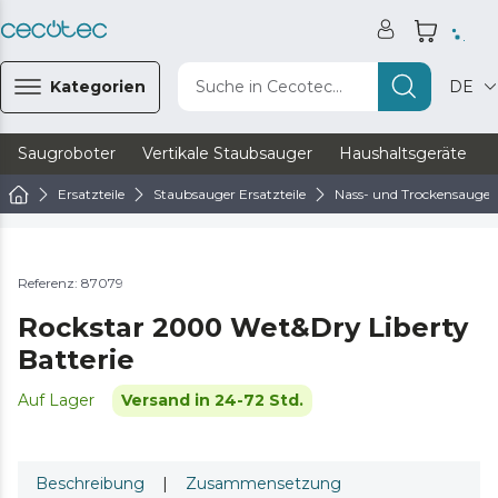
Kategorien
Suche in Cecotec...
DE
Saugroboter
Vertikale Staubsauger
Haushaltsgeräte
Ersatzteile
Staubsauger Ersatzteile
Nass- und Trockensauger 
Referenz: 87079
Rockstar 2000 Wet&Dry Liberty
Batterie
Auf Lager
Versand in 24-72 Std.
Beschreibung
|
Zusammensetzung