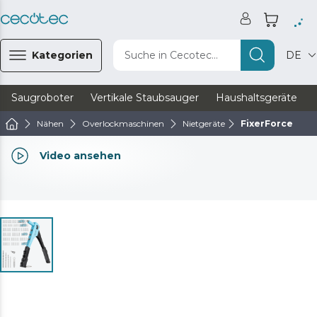
Kategorien
Suche in Cecotec...
DE
Saugroboter
Vertikale Staubsauger
Haushaltsgeräte
Nähen
Overlockmaschinen
Nietgeräte
FixerForce
Video ansehen