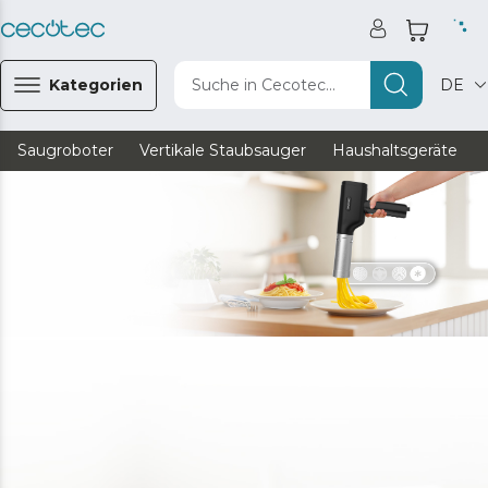
Kategorien
Suche in Cecotec...
DE
Saugroboter
Vertikale Staubsauger
Haushaltsgeräte