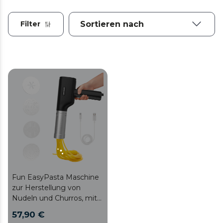
Filter
Fun EasyPasta Maschine
zur Herstellung von
Nudeln und Churros, mit
40 W Leistung und 200
57,90 €
Gramm