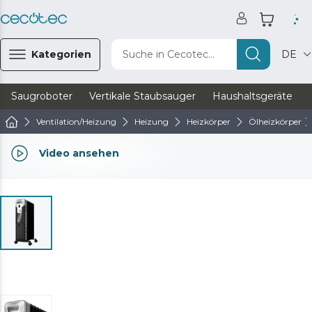
Kategorien
Suche in Cecotec...
DE
Saugroboter
Vertikale Staubsauger
Haushaltsgeräte
Ventilation/Heizung
Heizung
Heizkörper
Ölheizkörper
Video ansehen