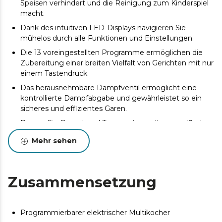
Speisen verhindert und die Reinigung zum Kinderspiel
macht.
Dank des intuitiven LED-Displays navigieren Sie
mühelos durch alle Funktionen und Einstellungen.
Die 13 voreingestellten Programme ermöglichen die
Zubereitung einer breiten Vielfalt von Gerichten mit nur
einem Tastendruck.
Das herausnehmbare Dampfventil ermöglicht eine
kontrollierte Dampfabgabe und gewährleistet so ein
sicheres und effizientes Garen.
Passen Sie Garzeit und Temperatur an Ihre spezifischen
Bedürfnisse an, um perfekte Ergebnisse zu erzielen.
Mehr sehen
Bewahrt die Qualität und den Geschmack Ihrer Speisen
bis zu 12 Stunden dank der Warmhaltefunktion.
Programmieren Sie Ihre Mahlzeiten bis zu 24 Stunden
Zusammensetzung
im Voraus, damit sie genau dann fertig sind, wenn Sie
sie brauchen.
Programmierbarer elektrischer Multikocher