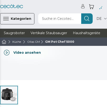
Kategorien
Suche in Cecotec...
DE
Saugroboter
Vertikale Staubsauger
Haushaltsgeräte
Küche
Ollas GM
GM Pot Chef 5000
Video ansehen