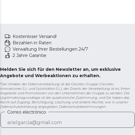
Kostenloser Versand!
Bezahlen in Raten
Verwaltung Ihrer Bestellungen 24/7
2 Jahre Garantie
Melden Sie sich für den Newsletter an, um exklusive
Angebote und Werbeaktionen zu erhalten.
*Der Inhaber der Datenverarbeitung ist die Cecotec-Gruppe (Cecotec
Innovaciones S.L. und Solotriatlon S.L.), der Zweck der Verarbeitung ist es, Ihnen
Angebote und Promotionen von den Unternehmen der Gruppe zu senden. Die
Legitimationsgrundlage ist die ausdrückliche Zustimmung, und Sie haben das
Recht auf Zugang, Berichtigung, Löschung und andere Rechte, wie in unserer
Datenschutzerklärung angegeben.
Datenschutzbestimmungen
Correo electrónico