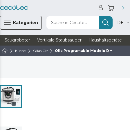
Kategorien
Suche in Cecotec...
DE
Saugroboter
Vertikale Staubsauger
Haushaltsgeräte
Küche
Ollas GM
Olla Programable Modelo D +