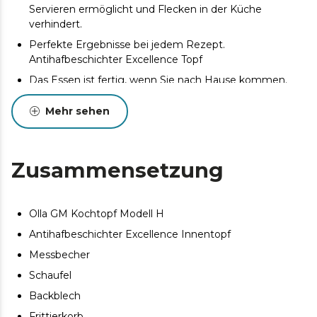
Servieren ermöglicht und Flecken in der Küche
verhindert.
Perfekte Ergebnisse bei jedem Rezept.
Antihafbeschichter Excellence Topf
Das Essen ist fertig, wenn Sie nach Hause kommen.
24‑Stunden‑Programmierfunktion, damit Sie Ihr frisch
zubereitetes Gericht genießen können, sobald Sie zu
Mehr sehen
Hause ankommen.
Für die ganze Familie. 6 Liter Fassungsvermögen.
Zusammensetzung
Spart bis zu 50% Energie. Eco‑Modus, der während des
Kochvorgangs weniger Energie verbraucht.
Verschiedene Kochprogramme. 16 voreingestellte
Olla GM Kochtopf Modell H
Menüs. Turbo Kochen, Druckgaren, Dampgaren,
Schmoren, Simmern, Pochieren, Zuckern, Gären, Brot,
Antihafbeschichter Excellence Innentopf
Nachtisch, Reis, Pasta, Braten, Anbraten, Frittieren und
Messbecher
Backofen.
Schaufel
Gerichte auf den Punkt zubereitet. GMCore:
Intelligentes System, das das Kochen an die Menge
Backblech
anpasst.
Frittierkorb