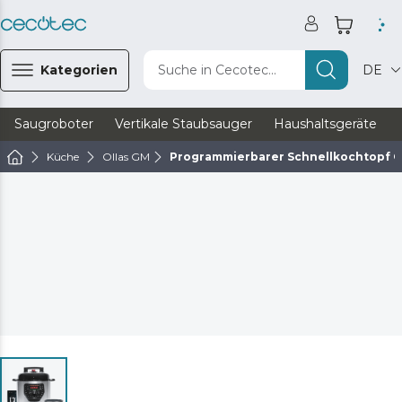
Kategorien
Suche in Cecotec...
DE
Saugroboter
Vertikale Staubsauger
Haushaltsgeräte
Küche
Ollas GM
Programmierbarer Schnellkochtopf O