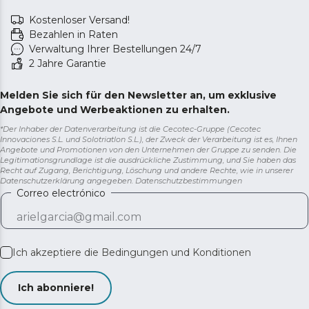
Kostenloser Versand!
Bezahlen in Raten
Verwaltung Ihrer Bestellungen 24/7
2 Jahre Garantie
Melden Sie sich für den Newsletter an, um exklusive
Angebote und Werbeaktionen zu erhalten.
*Der Inhaber der Datenverarbeitung ist die Cecotec-Gruppe (Cecotec
Innovaciones S.L. und Solotriatlon S.L.), der Zweck der Verarbeitung ist es, Ihnen
Angebote und Promotionen von den Unternehmen der Gruppe zu senden. Die
Legitimationsgrundlage ist die ausdrückliche Zustimmung, und Sie haben das
Recht auf Zugang, Berichtigung, Löschung und andere Rechte, wie in unserer
Datenschutzerklärung angegeben.
Datenschutzbestimmungen
Correo electrónico
Ich akzeptiere die
Bedingungen und Konditionen
Ich abonniere!